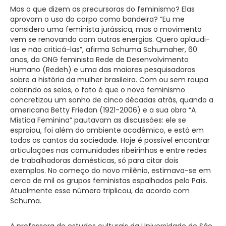
Mas o que dizem as precursoras do feminismo? Elas
aprovam o uso do corpo como bandeira? “Eu me
considero uma feminista jurássica, mas o movimento
vem se renovando com outras energias. Quero aplaudi-
las e não criticá-las”, afirma Schuma Schumaher, 60
anos, da ONG feminista Rede de Desenvolvimento
Humano (Redeh) e uma das maiores pesquisadoras
sobre a história da mulher brasileira. Com ou sem roupa
cobrindo os seios, o fato é que o novo feminismo
concretizou um sonho de cinco décadas atrás, quando a
americana Betty Friedan (1921-2006) e a sua obra “A
Mística Feminina” pautavam as discussões: ele se
espraiou, foi além do ambiente acadêmico, e está em
todos os cantos da sociedade. Hoje é possível encontrar
articulações nas comunidades ribeirinhas e entre redes
de trabalhadoras domésticas, só para citar dois
exemplos. No começo do novo milênio, estimava-se em
cerca de mil os grupos feministas espalhados pelo País.
Atualmente esse número triplicou, de acordo com
Schuma.
A professora de estudos culturais da Universidade de São