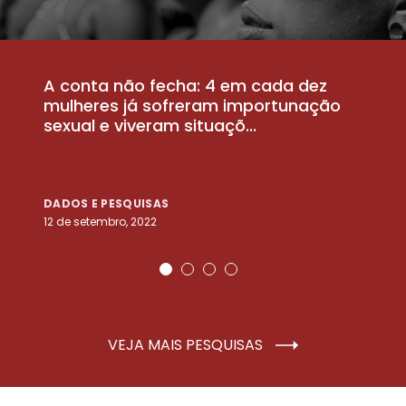
A conta não fecha: 4 em cada dez
P
la
mulheres já sofreram importunação
a
sexual e viveram situaçõ...
m
DADOS E PESQUISAS
D
12 de setembro, 2022
25
VEJA MAIS PESQUISAS