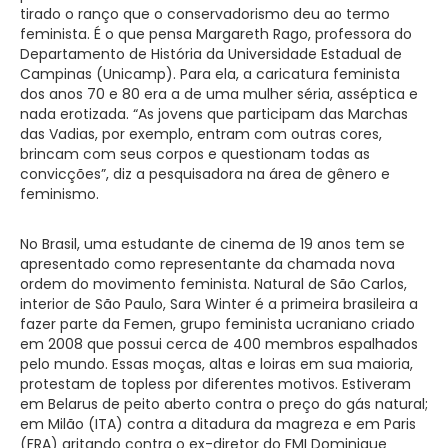
tirado o ranço que o conservadorismo deu ao termo
feminista. É o que pensa Margareth Rago, professora do
Departamento de História da Universidade Estadual de
Campinas (Unicamp). Para ela, a caricatura feminista
dos anos 70 e 80 era a de uma mulher séria, asséptica e
nada erotizada. “As jovens que participam das Marchas
das Vadias, por exemplo, entram com outras cores,
brincam com seus corpos e questionam todas as
convicções”, diz a pesquisadora na área de gênero e
feminismo.
No Brasil, uma estudante de cinema de 19 anos tem se
apresentado como representante da chamada nova
ordem do movimento feminista. Natural de São Carlos,
interior de São Paulo, Sara Winter é a primeira brasileira a
fazer parte da Femen, grupo feminista ucraniano criado
em 2008 que possui cerca de 400 membros espalhados
pelo mundo. Essas moças, altas e loiras em sua maioria,
protestam de topless por diferentes motivos. Estiveram
em Belarus de peito aberto contra o preço do gás natural;
em Milão (ITA) contra a ditadura da magreza e em Paris
(FRA) gritando contra o ex-diretor do FMI Dominique