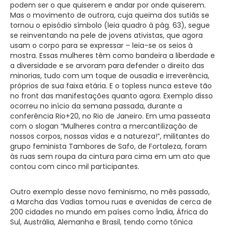
podem ser o que quiserem e andar por onde quiserem.
Mas o movimento de outrora, cuja queima dos sutiãs se
tornou o episódio símbolo (leia quadro à pág. 63), segue
se reinventando na pele de jovens ativistas, que agora
usam o corpo para se expressar – leia-se os seios à
mostra. Essas mulheres têm como bandeira a liberdade e
a diversidade e se arvoram para defender o direito das
minorias, tudo com um toque de ousadia e irreverência,
próprios de sua faixa etária. E o topless nunca esteve tão
no front das manifestações quanto agora. Exemplo disso
ocorreu no início da semana passada, durante a
conferência Rio+20, no Rio de Janeiro. Em uma passeata
com o slogan “Mulheres contra a mercantilização de
nossos corpos, nossas vidas e a natureza!”, militantes do
grupo feminista Tambores de Safo, de Fortaleza, foram
às ruas sem roupa da cintura para cima em um ato que
contou com cinco mil participantes.
Outro exemplo desse novo feminismo, no mês passado,
a Marcha das Vadias tomou ruas e avenidas de cerca de
200 cidades no mundo em países como Índia, África do
Sul, Austrália, Alemanha e Brasil, tendo como tônica