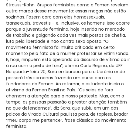
Strauss-Kahn. Grupos feministas como o Femen revelam
outra marca desse movimento: essas moças não estão
sozinhas. Fazem coro com elas homossexuais,
transexuais, travestis – e, inclusive, os homens. Isso ocorre
porque a juventude feminina, hoje inserida no mercado
de trabalho e galgando cada vez mais postos de chefia,
luta pela liberdade e não contra sexo oposto. “O
movimento feminista foi muito criticado em certo
momento pelo fato de a mulher protestar se vitimizando.
E, hoje, ninguém está apelando ao discurso de vítima ao ir
à rua com o peito de fora”, afirma Carla Regina, da UFF.
Na quarta-feira 20, Sara embarcou para a Ucrânia onde
passará três semanas fazendo um curso com as
fundadoras da Femen. Ao retornar, a estudante inicia o
ativismo da Femen Brasil no País. “Os seios de fora
chamam a atenção para o nosso protesto. Mas, com o
tempo, as pessoas passarão a prestar atenção também
no que defendemos”, diz Sara, que subiu em um dos
palcos da Virada Cultural paulista para, de topless, bradar
“meu corpo me pertence”, frase clássica do movimento
feminista.