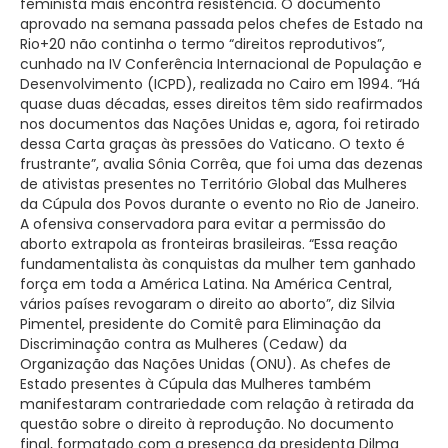
feminista mais encontra resistência. O documento
aprovado na semana passada pelos chefes de Estado na
Rio+20 não continha o termo “direitos reprodutivos”,
cunhado na IV Conferência Internacional de População e
Desenvolvimento (ICPD), realizada no Cairo em 1994. “Há
quase duas décadas, esses direitos têm sido reafirmados
nos documentos das Nações Unidas e, agora, foi retirado
dessa Carta graças às pressões do Vaticano. O texto é
frustrante”, avalia Sônia Corrêa, que foi uma das dezenas
de ativistas presentes no Território Global das Mulheres
da Cúpula dos Povos durante o evento no Rio de Janeiro.
A ofensiva conservadora para evitar a permissão do
aborto extrapola as fronteiras brasileiras. “Essa reação
fundamentalista às conquistas da mulher tem ganhado
força em toda a América Latina. Na América Central,
vários países revogaram o direito ao aborto”, diz Silvia
Pimentel, presidente do Comitê para Eliminação da
Discriminação contra as Mulheres (Cedaw) da
Organização das Nações Unidas (ONU). As chefes de
Estado presentes à Cúpula das Mulheres também
manifestaram contrariedade com relação à retirada da
questão sobre o direito à reprodução. No documento
final, formatado com a presença da presidenta Dilma