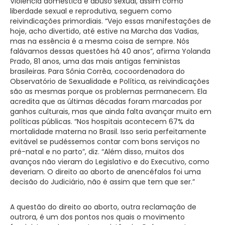
Violência doméstica e abuso sexual, assim como
liberdade sexual e reprodutiva, seguem como
reivindicações primordiais. “Vejo essas manifestações de
hoje, acho divertido, até estive na Marcha das Vadias,
mas na essência é a mesma coisa de sempre. Nós
falávamos dessas questões há 40 anos”, afirma Yolanda
Prado, 81 anos, uma das mais antigas feministas
brasileiras. Para Sônia Corrêa, cocoordenadora do
Observatório de Sexualidade e Política, as reivindicações
são as mesmas porque os problemas permanecem. Ela
acredita que as últimas décadas foram marcadas por
ganhos culturais, mas que ainda falta avançar muito em
políticas públicas. “Nos hospitais acontecem 67% da
mortalidade materna no Brasil. Isso seria perfeitamente
evitável se pudéssemos contar com bons serviços no
pré-natal e no parto”, diz. “Além disso, muitos dos
avanços não vieram do Legislativo e do Executivo, como
deveriam. O direito ao aborto de anencéfalos foi uma
decisão do Judiciário, não é assim que tem que ser.”
A questão do direito ao aborto, outra reclamação de
outrora, é um dos pontos nos quais o movimento