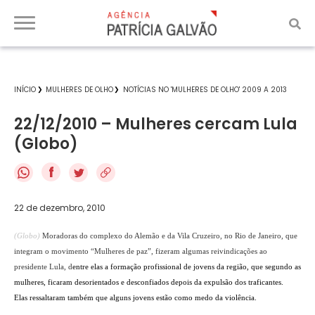
INÍCIO
MULHERES DE OLHO
NOTÍCIAS NO 'MULHERES DE OLHO' 2009 A 2013
22/12/2010 – Mulheres cercam Lula
(Globo)
f
22 de dezembro, 2010
(Globo)
Moradoras do complexo do Alemão e da Vila Cruzeiro, no Rio de Janeiro, que
integram o movimento “Mulheres de paz”, fizeram algumas reivindicações ao
presidente Lula, d
entre elas a formação profissional de jovens da região, que segundo as
mulheres, ficaram desorientados e desconfiados depois da expulsão dos traficantes.
Elas ressaltaram também que alguns jovens estão como medo da violência.