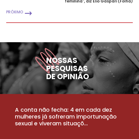
feminina", diz Elio Gaspari (Folha)
PRÓXIMO
NOSSAS
PESQUISAS
DE OPINIÃO
A conta não fecha: 4 em cada dez
P
la
mulheres já sofreram importunação
a
sexual e viveram situaçõ...
m