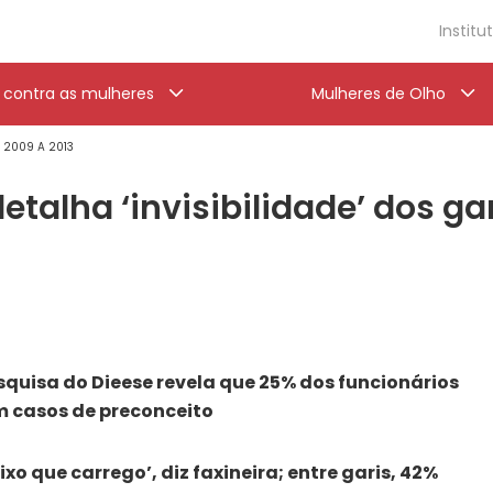
Institu
a contra as mulheres
Mulheres de Olho
' 2009 A 2013
etalha ‘invisibilidade’ dos ga
squisa do Dieese revela que 25% dos funcionários
m casos de preconceito
ixo que carrego’, diz faxineira; entre garis, 42%