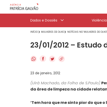
Dados e Dossiês
Violênci
INÍCIO
MULHERES DE OLHO
NOTÍCIAS NO 'MULHERES DE OLHO
23/01/2012 – Estudo d
f
23 de janeiro, 2012
(Uirá Machado, da Folha de S.Paulo)
Pe
da área de limpeza na cidade relata
‘Tem hora que me sinto pior do que o l