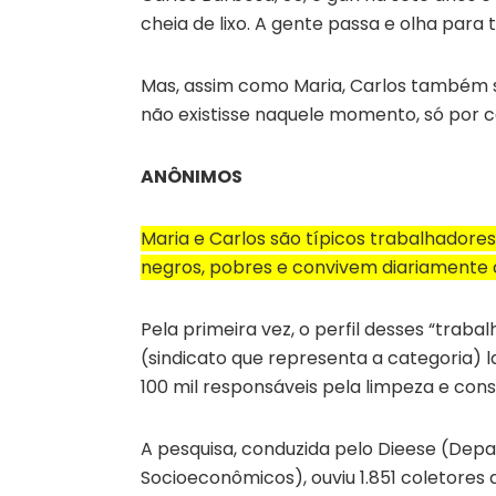
cheia de lixo. A gente passa e olha para t
Mas, assim como Maria, Carlos também se
não existisse naquele momento, só por c
ANÔNIMOS
Maria e Carlos são típicos trabalhadores
negros, pobres e convivem diariamente 
Pela primeira vez, o perfil desses “traba
(sindicato que representa a categoria)
100 mil responsáveis pela limpeza e con
A pesquisa, conduzida pelo Dieese (Depar
Socioeconômicos), ouviu 1.851 coletores de