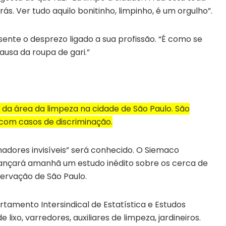
rás. Ver tudo aquilo bonitinho, limpinho, é um orgulho”.
nte o desprezo ligado a sua profissão. “É como se
ausa da roupa de gari.”
 da área da limpeza na cidade de São Paulo. São
com casos de discriminação.
lhadores invisíveis” será conhecido. O Siemaco
 lançará amanhã um estudo inédito sobre os cerca de
servação de São Paulo.
tamento Intersindical de Estatística e Estudos
 lixo, varredores, auxiliares de limpeza, jardineiros.