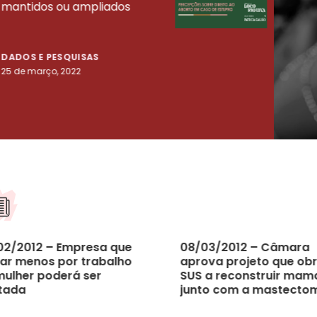
mantidos ou ampliados
uma 
tenta
DADOS E PESQUISAS
DADO
25 de março, 2022
23 de
02/2012 – Empresa que
08/03/2012 – Câmara
ar menos por trabalho
aprova projeto que obr
mulher poderá ser
SUS a reconstruir mam
tada
junto com a mastecto