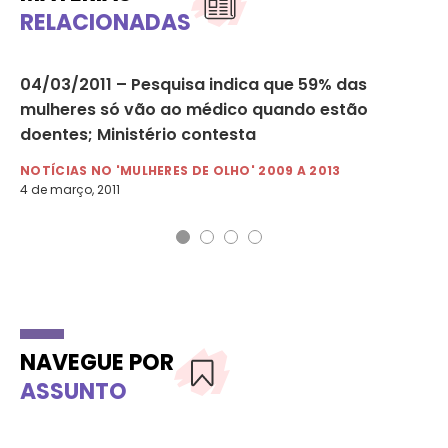
RELACIONADAS
04/03/2011 – Pesquisa indica que 59% das
15
mulheres só vão ao médico quando estão
Pa
doentes; Ministério contesta
NO
15 
NOTÍCIAS NO 'MULHERES DE OLHO' 2009 A 2013
4 de março, 2011
NAVEGUE POR
ASSUNTO