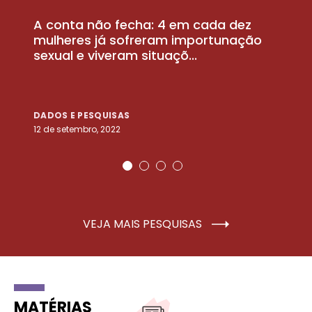
A conta não fecha: 4 em cada dez
P
la
mulheres já sofreram importunação
a
sexual e viveram situaçõ...
m
DADOS E PESQUISAS
D
12 de setembro, 2022
25
VEJA MAIS PESQUISAS
MATÉRIAS