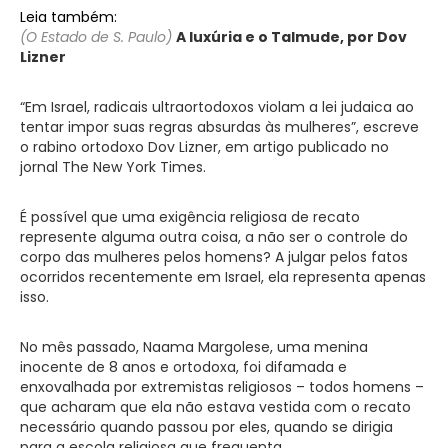
Leia também:
(O Estado de S. Paulo)
A luxúria e o Talmude, por Dov
Lizner
“Em Israel, radicais ultraortodoxos violam a lei judaica ao
tentar impor suas regras absurdas às mulheres”, escreve
o rabino ortodoxo Dov Lizner, em artigo publicado no
jornal The New York Times.
É possível que uma exigência religiosa de recato
represente alguma outra coisa, a não ser o controle do
corpo das mulheres pelos homens? A julgar pelos fatos
ocorridos recentemente em Israel, ela representa apenas
isso.
No mês passado, Naama Margolese, uma menina
inocente de 8 anos e ortodoxa, foi difamada e
enxovalhada por extremistas religiosos – todos homens –
que acharam que ela não estava vestida com o recato
necessário quando passou por eles, quando se dirigia
para a escola religiosa que frequenta.