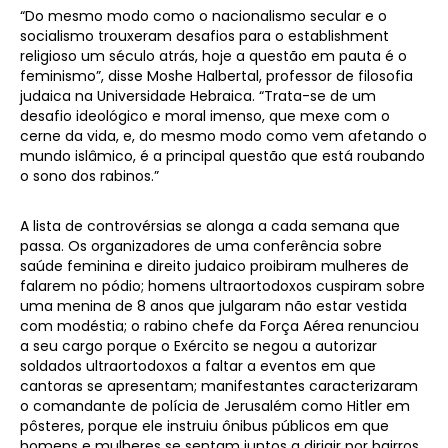
“Do mesmo modo como o nacionalismo secular e o
socialismo trouxeram desafios para o establishment
religioso um século atrás, hoje a questão em pauta é o
feminismo”, disse Moshe Halbertal, professor de filosofia
judaica na Universidade Hebraica. “Trata-se de um
desafio ideológico e moral imenso, que mexe com o
cerne da vida, e, do mesmo modo como vem afetando o
mundo islâmico, é a principal questão que está roubando
o sono dos rabinos.”
A lista de controvérsias se alonga a cada semana que
passa. Os organizadores de uma conferência sobre
saúde feminina e direito judaico proibiram mulheres de
falarem no pódio; homens ultraortodoxos cuspiram sobre
uma menina de 8 anos que julgaram não estar vestida
com modéstia; o rabino chefe da Força Aérea renunciou
a seu cargo porque o Exército se negou a autorizar
soldados ultraortodoxos a faltar a eventos em que
cantoras se apresentam; manifestantes caracterizaram
o comandante de polícia de Jerusalém como Hitler em
pôsteres, porque ele instruiu ônibus públicos em que
homens e mulheres se sentam juntos a dirigir por bairros