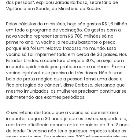
das pessoas”, explicou Jarbas Barbosa, secretário de
Vigilância em Saúde, do Ministério da Saúde.
Pelos cálculos do ministério, hoje são gastos R$ 1,6 bilhão
em todo o programa de vacinação. Os gastos com a
nova vacina representariam R$ 700 milhões só no
primeiro ano. “A vacina já reduziu bastante o preço
porque ela foi um relativo fracasso no mundo. Essa
vacina só foi implementada em cerca de 30 países. Nos
Estados Unidos, a cobertura chega a 30%, ou seja, com
impacto epidemiológico praticamente nenhum. É uma
vacina injetável, que precisa de três doses. Não é uma
bala de prata mágica que a pessoa toma uma dose e
fica protegida do câncer”, disse Barbosa, alertando que,
mesmo imunizadas, as mulheres precisam continuar se
submetendo aos exames periódicos.
O secretário destacou que a vacina só apresentaria
impactos daqui a 30 anos, já que os testes, segundo ele,
mostram eficiência apenas entre meninas de 9 a 12 anos
de idade. “A vacina não teria qualquer impacto sobre os
casos deste ano. Se vacinar em 2012 só esperaria algum