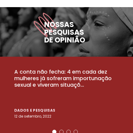
NOSSAS
PESQUISAS
DE OPINIÃO
A conta não fecha: 4 em cada dez
P
la
mulheres já sofreram importunação
a
sexual e viveram situaçõ...
m
DADOS E PESQUISAS
D
12 de setembro, 2022
25