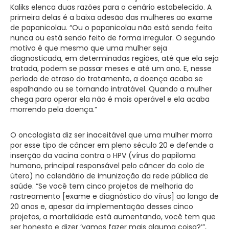
Kaliks elenca duas razões para o cenário estabelecido. A
primeira delas é a baixa adesão das mulheres ao exame
de papanicolau. “Ou o papanicolau não está sendo feito
nunca ou está sendo feito de forma irregular. O segundo
motivo é que mesmo que uma mulher seja
diagnosticada, em determinadas regiões, até que ela seja
tratada, podem se passar meses e até um ano. E, nesse
período de atraso do tratamento, a doença acaba se
espalhando ou se tornando intratável. Quando a mulher
chega para operar ela não é mais operável e ela acaba
morrendo pela doença.”
O oncologista diz ser inaceitável que uma mulher morra
por esse tipo de câncer em pleno século 20 e defende a
inserção da vacina contra o HPV (vírus do papiloma
humano, principal responsável pelo câncer do colo de
útero) no calendário de imunização da rede pública de
saúde. “Se você tem cinco projetos de melhoria do
rastreamento [exame e diagnóstico do vírus] ao longo de
20 anos e, apesar da implementação desses cinco
projetos, a mortalidade está aumentando, você tem que
ser honesto e dizer ‘vamos fazer mais alguma coisa?’”,