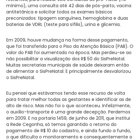
mínimo), uma consulta até 42 dias de pós-parto, vacina
antitetânica e solicitar todos os exames básicos
preconizados: tipagem sanguínea, hemoglobina e duas
baterias de VDRL (teste para sífilis), urina e glicemia.
Em 2009, houve mudança na forma desse pagamento,
que foi transferido para o Piso da Atenção Básica (PAB). O
valor do PAB foi aumentado na época. Mas perdeu-se ao
não possibilitar a visualização dos R$ 50 do SisPreNatal.
Muitas secretarias municipais de saúde deixaram então
de alimentar o SisPreNatal. E principalmente desvalorizou
o SisPreNatal.
Eu pensei que estávamos tendo esse recurso de volta
para tratar melhor todas as gestantes e identificar as de
alto de risco. Mas não foi o que aconteceu. Infelizmente,
o auxílio-transporte é uma grande decepção. Perdemos
em 2009. E na portaria 1459, de junho de 2011, que institui
a Rede Cegonha, só temos garantido o retorno do
pagamento de R$ 10 do cadastro, e ainda fundo a fundo,
o que dificulta o monitoramento e consequentemente o