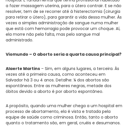
hospital. É fundamental que tenha profissional habilitado
a fazer massagem uterina, para o útero contrair. E se não
resolver, tem de se recorrer até à histerectomia (cirurgia
para retirar o útero), para garantir a vida dessa mulher. Às
vezes a simples administração de sangue numa mulher
que está com hemorragia pode provocar um choque. Aí,
ela morre não pela falta, mas pelo sangue mal
administrado.
Viomundo – O aborto seria a quarta causa principal?
Alaerte Martins
– Sim, em alguns lugares, a terceira. Às
vezes até a primeira causa, como aconteceu em
Salvador há 3 ou 4 anos. Detalhe: ¼ dos abortos são
espontâneos. Entre as mulheres negras, metade dos
óbitos devido a aborto é por aborto espontâneo.
A propósito, quando uma mulher chega a um hospital em
processo de abortamento, ela é vista e tratada pela
equipe de saúde como criminosa. Então, tanto o aborto
quanto o tratamento são, em geral, cruéis e desumanos.