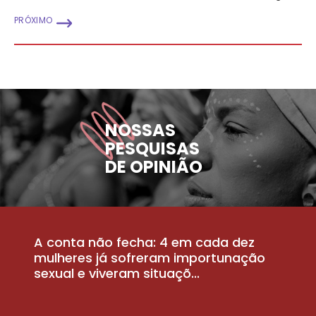
PRÓXIMO
NOSSAS
PESQUISAS
DE OPINIÃO
A conta não fecha: 4 em cada dez
P
la
mulheres já sofreram importunação
a
sexual e viveram situaçõ...
m