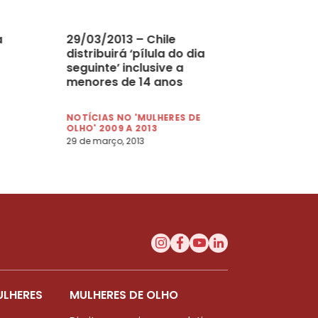
a
29/03/2013 – Chile
distribuirá ‘pílula do dia
seguinte’ inclusive a
menores de 14 anos
NOTÍCIAS NO 'MULHERES DE
OLHO' 2009 A 2013
29 de março, 2013
ULHERES
MULHERES DE OLHO