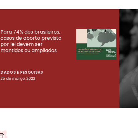
Para 74% dos brasileiros,
30% 
casos de aborto previsto
fora
UISAS
por lei devem ser
mort
mantidos ou ampliados
uma 
tenta
DADOS E PESQUISAS
DADO
25 de março, 2022
23 de