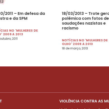
10/2011 – Em defesa da
18/03/2013 – Trote ger
istra e da SPM
polêmica com fotos de
saudações nazistas e
racismo
CIAS NO 'MULHERES DE
' 2009 A 2013
outubro, 2011
NOTÍCIAS NO 'MULHERES DE
OLHO' 2009 A 2013
18 de março, 2013
T
VIOLÊNCIA CONTRA AS M