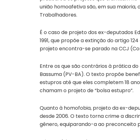
união homoafetiva são, em sua maioria, 
Trabalhadores.
É o caso de projeto dos ex-deputados E
1991, que propõe a extinção do artigo 124
projeto encontra-se parado na CCJ (Comi
Entre os que são contrários à prática do
Bassuma (PV-BA). O texto propõe benefí
estupros até que eles completem 18 anos
chamam o projeto de “bolsa estupro”.
Quanto à homofobia, projeto da ex-depu
desde 2006. O texto torna crime a discri
gênero, equiparando-a ao preconceito por 