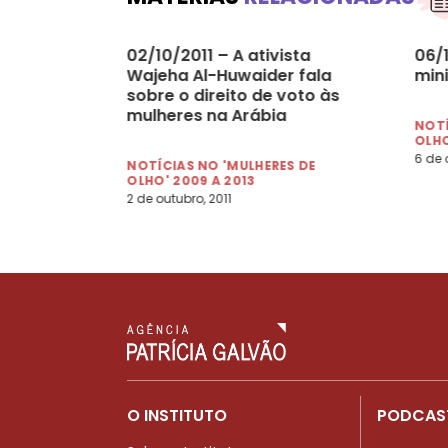
02/10/2011 – A ativista
06/
Wajeha Al-Huwaider fala
min
sobre o direito de voto às
mulheres na Arábia
NOTÍ
Saudita
OLHO
6 de 
NOTÍCIAS NO 'MULHERES DE
OLHO' 2009 A 2013
2 de outubro, 2011
O INSTITUTO
PODCAS