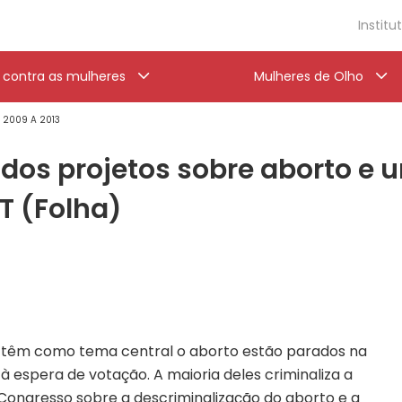
Institu
a contra as mulheres
Mulheres de Olho
' 2009 A 2013
 dos projetos sobre aborto e 
T (Folha)
e têm como tema central o aborto estão parados na
à espera de votação. A maioria deles criminaliza a
 Congresso sobre a descriminalização do aborto e a