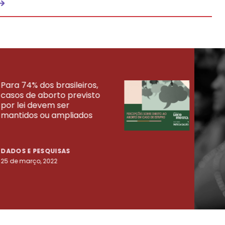
Para 74% dos brasileiros,
30% 
casos de aborto previsto
fora
UISAS
por lei devem ser
mort
mantidos ou ampliados
uma 
tenta
DADOS E PESQUISAS
DADO
25 de março, 2022
23 de