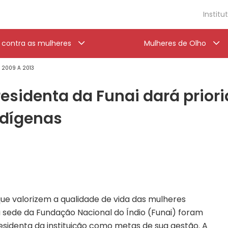
Institu
a contra as mulheres
Mulheres de Olho
' 2009 A 2013
esidenta da Funai dará prior
ndígenas
 que valorizem a qualidade de vida das mulheres
 sede da Fundação Nacional do Índio (Funai) foram
esidenta da instituição como metas de sua gestão. A