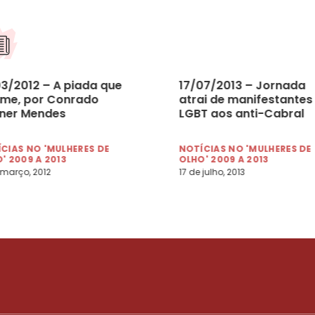
03/2012 – A piada que
17/07/2013 – Jornada
ime, por Conrado
atrai de manifestantes
ner Mendes
LGBT aos anti-Cabral
CIAS NO 'MULHERES DE
NOTÍCIAS NO 'MULHERES DE
' 2009 A 2013
OLHO' 2009 A 2013
 março, 2012
17 de julho, 2013