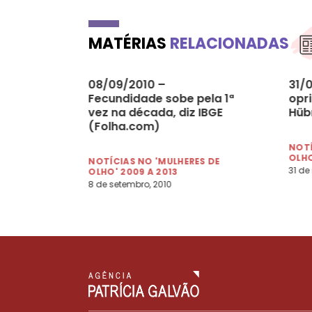
MATÉRIAS
RELACIONADAS
08/09/2010 –
31/
Fecundidade sobe pela 1ª
opr
vez na década, diz IBGE
Hüb
(Folha.com)
NOTÍ
OLHO
NOTÍCIAS NO 'MULHERES DE
31 de
OLHO' 2009 A 2013
8 de setembro, 2010