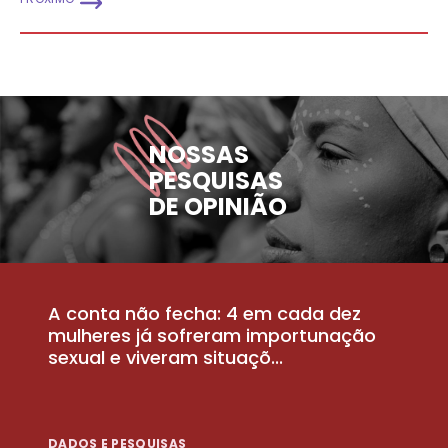
NOSSAS
PESQUISAS
DE OPINIÃO
A conta não fecha: 4 em cada dez
P
la
mulheres já sofreram importunação
a
sexual e viveram situaçõ...
m
DADOS E PESQUISAS
D