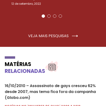
12 de setembro, 2022
25
VEJA MAIS PESQUISAS
MATÉRIAS
RELACIONADAS
16/10/2010 – Assassinato de gays cresceu 62%
10
desde 2007, mas tema fica fora da campanha
em
(Globo.com)
em