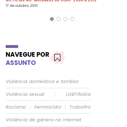
NOTÍCIAS NO 'MULHERES DE OLHO' 2009 A 2013
NO
17 de outubro, 2010
10 
NAVEGUE POR
ASSUNTO
Violência doméstica e familiar
|
Violência sexual
LGBTIfobia
|
|
Racismo
Feminicídio
Trabalho
Violência de gênero na internet