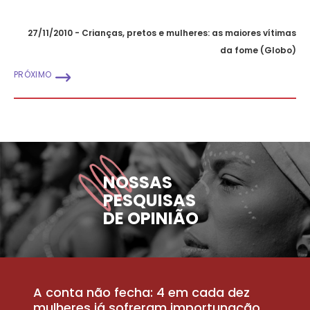
27/11/2010 - Crianças, pretos e mulheres: as maiores vítimas
da fome (Globo)
PRÓXIMO
NOSSAS
PESQUISAS
DE OPINIÃO
A conta não fecha: 4 em cada dez
P
la
mulheres já sofreram importunação
a