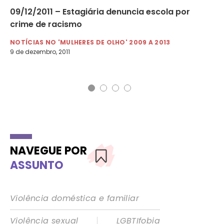
09/12/2011 – Estagiária denuncia escola por
18
crime de racismo
su
NOTÍCIAS NO 'MULHERES DE OLHO' 2009 A 2013
NO
9 de dezembro, 2011
18 
NAVEGUE POR
ASSUNTO
Violência doméstica e familiar
|
Violência sexual
LGBTIfobia