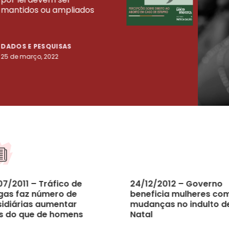
mantidos ou ampliados
uma 
tenta
DADOS E PESQUISAS
DADO
25 de março, 2022
23 de
07/2011 – Tráfico de
24/12/2012 – Governo
gas faz número de
beneficia mulheres co
sidiárias aumentar
mudanças no indulto d
s do que de homens
Natal