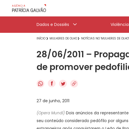
Dados e Dossiês
Violênci
INÍCIO
MULHERES DE OLHO
NOTÍCIAS NO 'MULHERES DE OLHO
28/06/2011 – Propag
de promover pedofili
f
27 de junho, 2011
(Opera Mundi)
Dois anúncios da representante 
seu conteúdo considerado pedófilo por alguns
estrangeiros após conquistarem o Leão de Prat