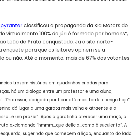
pyranter
classificou a propaganda da Kia Motors do
ndo virtualmente 100% do júri é formado por homens”,
ao Leão de Prata conquistado. Já o site norte-
 enquete para que os leitores opinem se a
lo ou não. Até o momento, mais de 67% dos votantes
úncios trazem histórias em quadrinhos criadas para
eças, há um diálogo entre um professor e uma aluna,
“Professor, obrigada por ficar até mais tarde comigo hoje”.
enina dá lugar a uma garota mais velha e atraente e o
 isso…é um prazer”. Após a garotinha oferecer uma maçã, o
a fruta exclamando “hmmm…que delícia…como é suculenta”. A
 esquerdo, sugerindo que comecem a lição, enquanto do lado