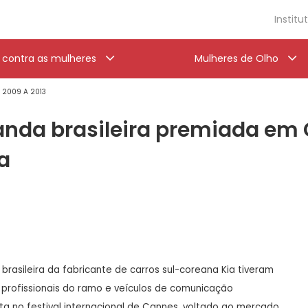
Institu
a contra as mulheres
Mulheres de Olho
' 2009 A 2013
anda brasileira premiada em
a
brasileira da fabricante de carros sul-coreana Kia tiveram
 profissionais do ramo e veículos de comunicação
a no festival internacional de Cannes, voltado ao mercado