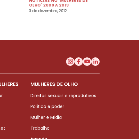
NOTÍCIAS NO 'MULHERES DE
OLHO' 2009 A 2013
3 de dezembro, 2012
ULHERES
MULHERES DE OLHO
ar
Direitos sexuais e reprodutivos
Política e poder
Mulher e Mídia
net
Trabalho
Agenda