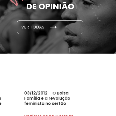
DE OPINIÃO
em cada 6 já sofreu
cidade
...
S E PESQUISAS
DADOS E P
VER TODAS
 novembro, 2021
15 de outubro
03/12/2012 – O Bolsa
m
Família e a revolução
e
feminista no sertão