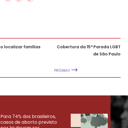
o localizar famílias
Cobertura da 15ª Parada LGBT
de São Paulo
PRÓXIMO
Para 74% dos brasileiros,
30% 
casos de aborto previsto
fora
UISAS
por lei devem ser
mort