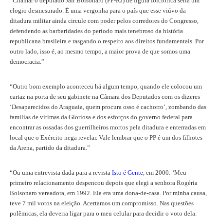
“Chamar o deputado Jair Bolsonaro (PP-RJ) de figura folclórica seria um
elogio desmesurado. É uma vergonha para o país que esse viúvo da
ditadura militar ainda circule com poder pelos corredores do Congresso,
defendendo as barbaridades do período mais tenebroso da história
republicana brasileira e rasgando o respeito aos direitos fundamentais. Por
outro lado, isso é, ao mesmo tempo, a maior prova de que somos uma
democracia.”
“Outro bom exemplo aconteceu há algum tempo, quando ele colocou um
cartaz na porta de seu gabinete na Câmara dos Deputados com os dizeres
‘Desaparecidos do Araguaia, quem procura osso é cachorro’, zombando das
famílias de vítimas da Gloriosa e dos esforços do governo federal para
encontrar as ossadas dos guerrilheiros mortos pela ditadura e enterradas em
local que o Exército nega revelar. Vale lembrar que o PP é um dos filhotes
da Arena, partido da ditadura.”
“Ou uma entrevista dada para a revista
Isto é Gente
, em 2000: ‘Meu
primeiro relacionamento despencou depois que elegi a senhora Rogéria
Bolsonaro vereadora, em 1992. Ela era uma dona-de-casa. Por minha causa,
teve 7 mil votos na eleição. Acertamos um compromisso. Nas questões
polêmicas, ela deveria ligar para o meu celular para decidir o voto dela.