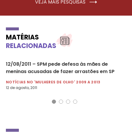
VEJA MAIS PESQUISAS
MATÉRIAS
RELACIONADAS
12/08/2011 – SPM pede defesa às mães de
06
meninas acusadas de fazer arrastões em SP
di
NOTÍCIAS NO 'MULHERES DE OLHO' 2009 A 2013
NO
12 de agosto, 2011
6 d