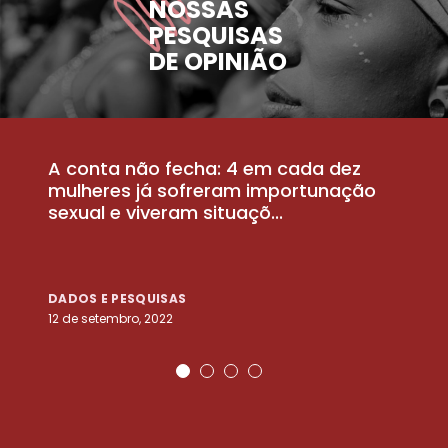
NOSSAS
PESQUISAS
DE OPINIÃO
A conta não fecha: 4 em cada dez
P
la
mulheres já sofreram importunação
a
sexual e viveram situaçõ...
m
DADOS E PESQUISAS
D
12 de setembro, 2022
25