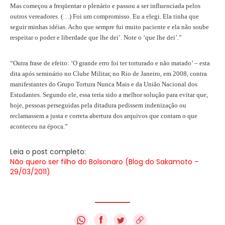
Mas começou a freqüentar o plenário e passou a ser influenciada pelos
outros vereadores. (…) Foi um compromisso. Eu a elegi. Ela tinha que
seguir minhas idéias. Acho que sempre fui muito paciente e ela não soube
respeitar o poder e liberdade que lhe dei’. Note o ‘que lhe dei’.”
“Outra frase de efeito: ‘O grande erro foi ter torturado e não matado’ – esta
dita após seminário no Clube Militar, no Rio de Janeiro, em 2008, contra
manifestantes do Grupo Tortura Nunca Mais e da União Nacional dos
Estudantes. Segundo ele, essa teria sido a melhor solução para evitar que,
hoje, pessoas perseguidas pela ditadura pedissem indenização ou
reclamassem a justa e correta abertura dos arquivos que contam o que
aconteceu na época.”
Leia o post completo:
Não quero ser filho do Bolsonaro (Blog do Sakamoto –
29/03/2011)
f