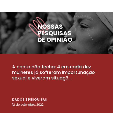
NOSSAS
PESQUISAS
DE OPINIÃO
A conta não fecha: 4 em cada dez
P
la
mulheres já sofreram importunação
a
sexual e viveram situaçõ...
m
DADOS E PESQUISAS
D
12 de setembro, 2022
25