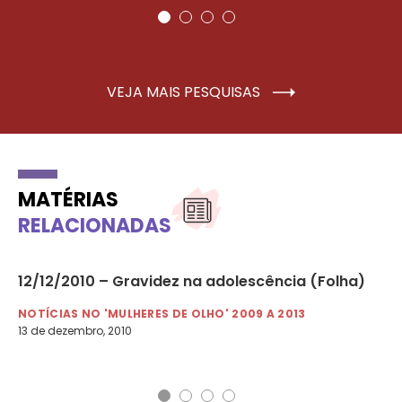
VEJA MAIS PESQUISAS
MATÉRIAS
RELACIONADAS
12/12/2010 – Gravidez na adolescência (Folha)
09
ma
NOTÍCIAS NO 'MULHERES DE OLHO' 2009 A 2013
13 de dezembro, 2010
NO
9 d