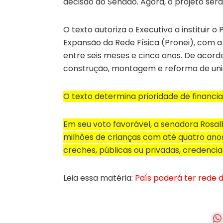
decisão do Senado. Agora, o projeto se
O texto autoriza o Executivo a instituir 
Expansão da Rede Física (Pronei), com a
entre seis meses e cinco anos. De acordo
construção, montagem e reforma de unida
O texto determina prioridade de financ
Em seu voto favorável, a senadora Rosal
milhões de crianças com até quatro anos
creches, públicas ou privadas, credencia
Leia essa matéria:
País poderá ter rede 