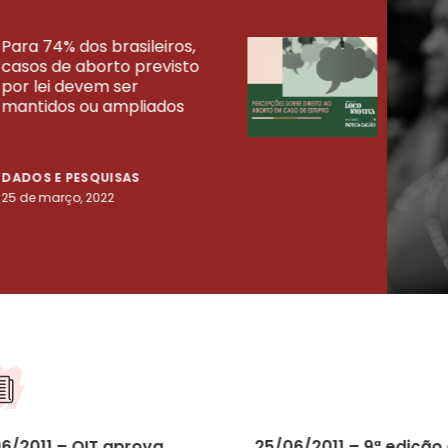
Para 74% dos brasileiros,
30% 
casos de aborto previsto
fora
UISAS
por lei devem ser
mort
mantidos ou ampliados
uma 
tenta
DADOS E PESQUISAS
DADO
25 de março, 2022
23 de
06/2011 – OIT aprova
25/06/2011 – 9ª edição