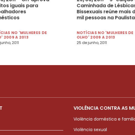
itos iguais para
Caminhada de Lésbicas
balhadores
Bissexuais reúne mais d
ésticos
mil pessoas na Paulista
CIAS NO 'MULHERES DE
NOTÍCIAS NO 'MULHERES DE
' 2009 A 2013
OLHO' 2009 A 2013
 junho, 2011
25 de junho, 2011
T
VIOLÊNCIA CONTRA AS M
Violência doméstica e famili
Violência sexual