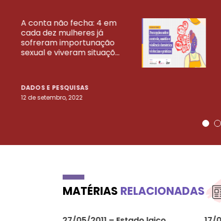
A conta não fecha: 4 em
cada dez mulheres já
VEJA MAIS PESQ
sofreram importunação
sexual e viveram situaçõ...
DADOS E PESQUISAS
12 de setembro, 2022
MATÉRIAS
RELACIONADAS
27/05/2011 – Estado laico.
17/