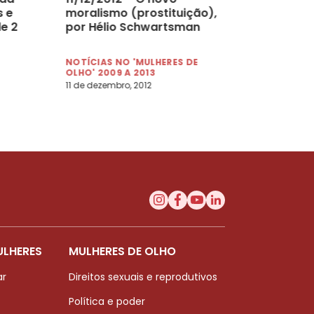
 e
moralismo (prostituição),
e 2
por Hélio Schwartsman
NOTÍCIAS NO 'MULHERES DE
OLHO' 2009 A 2013
11 de dezembro, 2012
ULHERES
MULHERES DE OLHO
ar
Direitos sexuais e reprodutivos
Política e poder