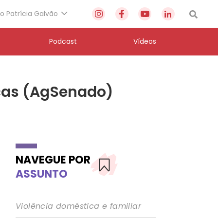
to Patrícia Galvão
Podcast
Vídeos
icas (AgSenado)
NAVEGUE POR
ASSUNTO
Violência doméstica e familiar