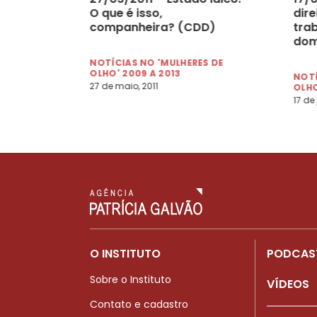
O que é isso,
dire
companheira? (CDD)
tra
dom
NOTÍCIAS NO 'MULHERES DE
OLHO' 2009 A 2013
NOTÍ
27 de maio, 2011
OLHO
17 de
O INSTITUTO
PODCAS
Sobre o Instituto
VÍDEOS
Contato e cadastro