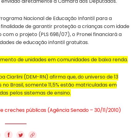
rá enviado diretamente à Câmara dos Deputados.
o Programa Nacional de Educação Infantil para a
 finalidade de garantir proteção a crianças com idade
 com o projeto (PLS 698/07), o Pronei financiará a
des de educação infantil gratuitas.
iamento de unidades em comunidades de baixa renda.
ba Ciarlini (DEM-RN) afirma que,
do universo de 13
 no Brasil, somente 11,5% estão matriculadas em
das pelos sistemas de ensino.
de creches públicas (Agência Senado – 30/11/2010)
f