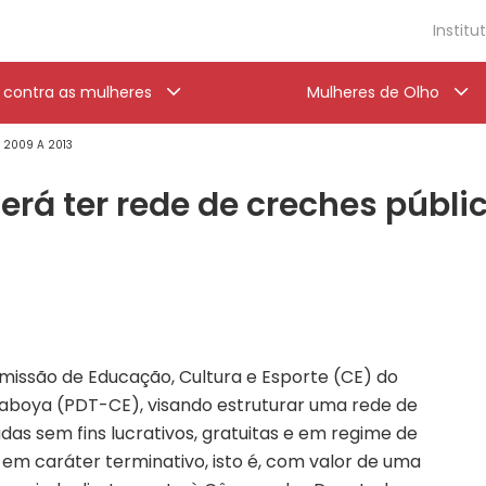
Institu
a contra as mulheres
Mulheres de Olho
' 2009 A 2013
derá ter rede de creches públ
missão de Educação, Cultura e Esporte (CE) do
aboya (PDT-CE), visando estruturar uma rede de
das sem fins lucrativos, gratuitas e em regime de
 em caráter terminativo, isto é, com valor de uma