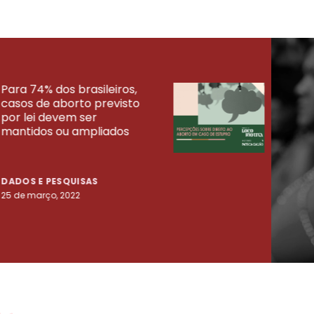
Para 74% dos brasileiros,
30% 
casos de aborto previsto
fora
UISAS
por lei devem ser
mort
mantidos ou ampliados
uma 
tenta
DADOS E PESQUISAS
DADO
25 de março, 2022
23 de