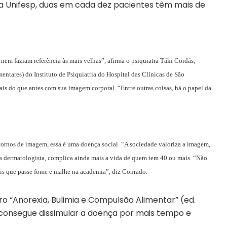
a Unifesp, duas em cada dez pacientes têm mais de
nem faziam referência às mais velhas”, afirma o psiquiatra Táki Cordás,
tares) do Instituto de Psiquiatria do Hospital das Clínicas de São
is do que antes com sua imagem corporal. “Entre outras coisas, há o papel da
tornos de imagem, essa é uma doença social. “A sociedade valoriza a imagem,
 a dermatologista, complica ainda mais a vida de quem tem 40 ou mais. “Não
ais que passe fome e malhe na academia”, diz Conrado.
ivro “Anorexia, Bulimia e Compulsão Alimentar” (ed.
consegue dissimular a doença por mais tempo e