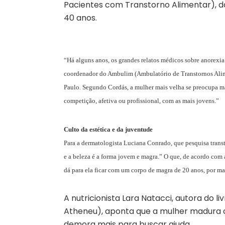
Pacientes com Transtorno Alimentar), d
40 anos.
“Há alguns anos, os grandes relatos médicos sobre anorexia 
coordenador do Ambulim (Ambulatório de Transtornos Alimen
Paulo. Segundo Cordás, a mulher mais velha se preocupa ma
competição, afetiva ou profissional, com as mais jovens.”
Culto da estética e da juventude
Para a dermatologista Luciana Conrado, que pesquisa trans
e a beleza é a forma jovem e magra.” O que, de acordo com
dá para ela ficar com um corpo de magra de 20 anos, por m
A nutricionista Lara Natacci, autora do l
Atheneu), aponta que a mulher madura 
demora mais para buscar ajuda.