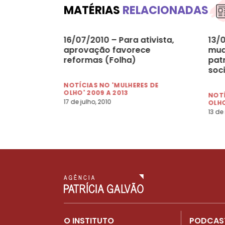
MATÉRIAS
RELACIONADAS
16/07/2010 – Para ativista,
13/0
aprovação favorece
mud
reformas (Folha)
patr
soc
NOTÍCIAS NO 'MULHERES DE
OLHO' 2009 A 2013
NOTÍ
17 de julho, 2010
OLHO
13 de
O INSTITUTO
PODCAS