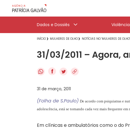
Dados e Dossiês
Violênci
INÍCIO
MULHERES DE OLHO
NOTÍCIAS NO 'MULHERES DE OLHO
31/03/2011 – Agora, 
f
31 de março, 2011
(Folha de S.Paulo)
De acordo com psiquiatras e nutr
adolescência, está se tornando cada vez mais frequente em
Em clínicas e ambulatórios como o do P