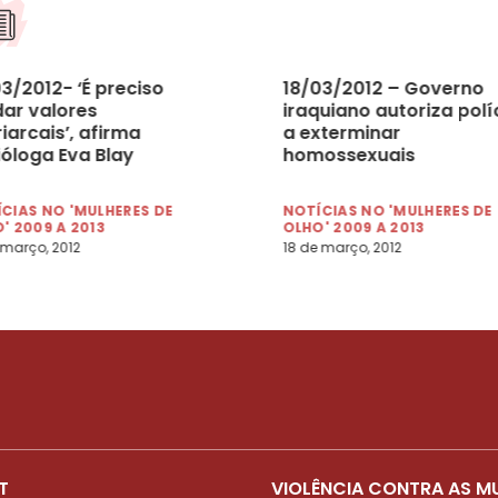
3/2012- ‘É preciso
18/03/2012 – Governo
ar valores
iraquiano autoriza polí
iarcais’, afirma
a exterminar
ióloga Eva Blay
homossexuais
CIAS NO 'MULHERES DE
NOTÍCIAS NO 'MULHERES DE
' 2009 A 2013
OLHO' 2009 A 2013
 março, 2012
18 de março, 2012
T
VIOLÊNCIA CONTRA AS M