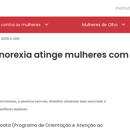
Institu
a contra as mulheres
Mulheres de Olho
' 2009 A 2013
anorexia atinge mulheres com
icionistas, a anorexia nervosa, distúrbio alimentar mais associado à
 mulheres maduras.
roata (Programa de Orientação e Atenção ao