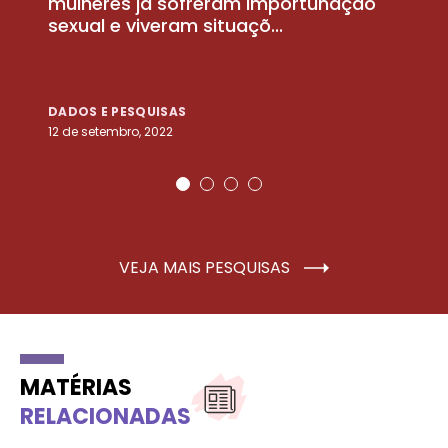
la
mulheres já sofreram importunação
a
sexual e viveram situaçõ...
m
DADOS E PESQUISAS
D
12 de setembro, 2022
25
VEJA MAIS PESQUISAS
MATÉRIAS
RELACIONADAS