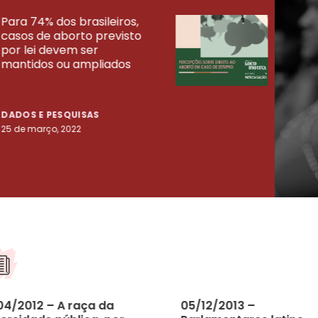
Para 74% dos brasileiros,
30% 
casos de aborto previsto
fora
UISAS
por lei devem ser
mort
mantidos ou ampliados
uma 
tenta
DADOS E PESQUISAS
DADO
25 de março, 2022
23 de
04/2012 – A raça da
05/12/2013 –