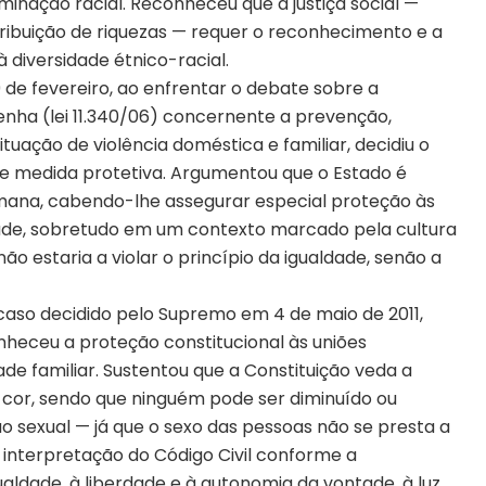
iminação racial. Reconheceu que a justiça social —
ibuição de riquezas — requer o reconhecimento e a
 diversidade étnico-racial.
de fevereiro, ao enfrentar o debate sobre a
Penha (lei 11.340/06) concernente a prevenção,
tuação de violência doméstica e familiar, decidiu o
te medida protetiva. Argumentou que o Estado é
mana, cabendo-lhe assegurar especial proteção às
dade, sobretudo em um contexto marcado pela cultura
não estaria a violar o princípio da igualdade, senão a
caso decidido pelo Supremo em 4 de maio de 2011,
heceu a proteção constitucional às uniões
e familiar. Sustentou que a Constituição veda a
e cor, sendo que ninguém pode ser diminuído ou
o sexual — já que o sexo das pessoas não se presta a
a interpretação do Código Civil conforme a
ualdade, à liberdade e à autonomia da vontade, à luz