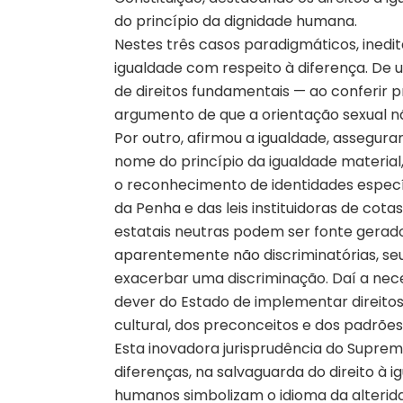
do princípio da dignidade humana.
Nestes três casos paradigmáticos, ined
igualdade com respeito à diferença. De u
de direitos fundamentais — ao conferir 
argumento de que a orientação sexual não p
Por outro, afirmou a igualdade, assegura
nome do princípio da igualdade material,
o reconhecimento de identidades específ
da Penha e das leis instituidoras de cota
estatais neutras podem ser fonte gerado
aparentemente não discriminatórias, se
exacerbar uma discriminação. Daí a nec
dever do Estado de implementar direito
cultural, dos preconceitos e dos padrões 
Esta inovadora jurisprudência do Supre
diferenças, na salvaguarda do direito à i
humanos simbolizam o idioma da alterida