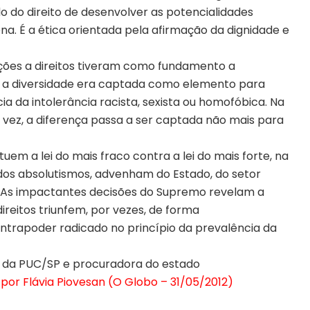
o do direito de desenvolver as potencialidades
na. É a ética orientada pela afirmação da dignidade e
lações a direitos tiveram como fundamento a
ue a diversidade era captada como elemento para
cia da intolerância racista, sexista ou homofóbica. Na
a vez, a diferença passa a ser captada não mais para
tuem a lei do mais fraco contra a lei do mais forte, na
os absolutismos, advenham do Estado, do setor
 As impactantes decisões do Supremo revelam a
ireitos triunfem, por vezes, de forma
ontrapoder radicado no princípio da prevalência da
o da PUC/SP e procuradora do estado
, por Flávia Piovesan (O Globo – 31/05/2012)