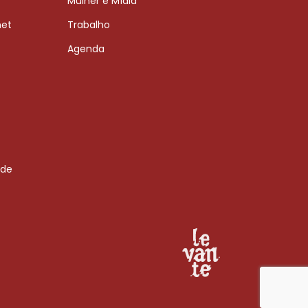
Mulher e Mídia
net
Trabalho
Agenda
 de