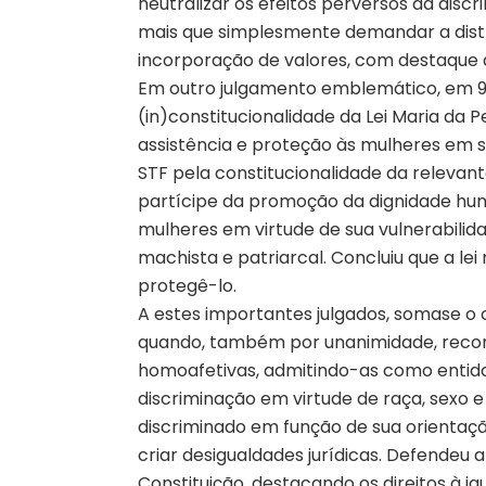
neutralizar os efeitos perversos da discr
mais que simplesmente demandar a distr
incorporação de valores, com destaque à
Em outro julgamento emblemático, em 9 
(in)constitucionalidade da Lei Maria da 
assistência e proteção às mulheres em si
STF pela constitucionalidade da relevan
partícipe da promoção da dignidade hu
mulheres em virtude de sua vulnerabili
machista e patriarcal. Concluiu que a lei 
protegê-lo.
A estes importantes julgados, somase o 
quando, também por unanimidade, recon
homoafetivas, admitindo-as como entidad
discriminação em virtude de raça, sexo 
discriminado em função de sua orientaçã
criar desigualdades jurídicas. Defendeu 
Constituição, destacando os direitos à ig