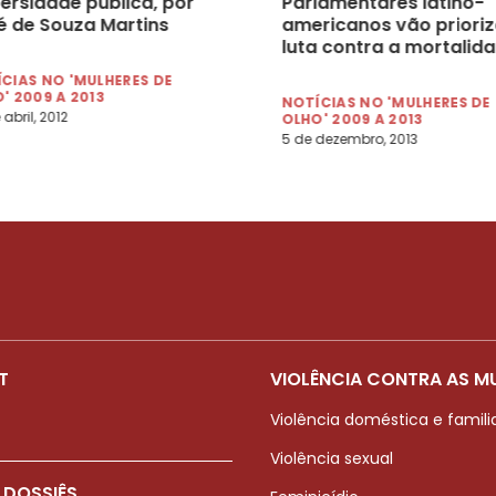
ersidade pública, por
Parlamentares latino-
é de Souza Martins
americanos vão prioriz
luta contra a mortalid
materna
CIAS NO 'MULHERES DE
' 2009 A 2013
NOTÍCIAS NO 'MULHERES DE
 abril, 2012
OLHO' 2009 A 2013
5 de dezembro, 2013
T
VIOLÊNCIA CONTRA AS M
Violência doméstica e famili
Violência sexual
 DOSSIÊS