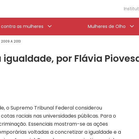
Institu
a contra as mulheres
Mulheres de Olho
' 2009 A 2013
à igualdade, por Flávia Pioves
de, o Supremo Tribunal Federal considerou
e cotas raciais nas universidades públicas. Para o
scriminação. Essenciais mostram-se as ações
emporárias voltadas a concretizar a igualdade e a