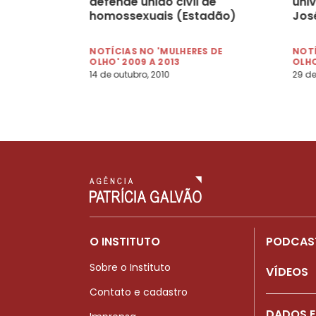
defende união civil de
univ
homossexuais (Estadão)
Jos
NOTÍCIAS NO 'MULHERES DE
NOTÍ
OLHO' 2009 A 2013
OLHO
14 de outubro, 2010
29 de
O INSTITUTO
PODCAS
Sobre o Instituto
VÍDEOS
Contato e cadastro
DADOS E