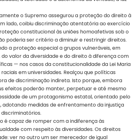
itamente o Supremo assegurou a proteção do direito à
m lado, coibiu discriminação atentatória ao exercício
proteção constitucional às uniões homoafetivas sob o
oderia ser critério a diminuir e restringir direitos.
ndo a proteção especial a grupos vulneráveis, em
 do valor da diversidade e do direito à diferença com
icas — nos casos da constitucionalidade da Lei Maria
s raciais em universidades. Realçou que políticas
ra de discriminação indireta. Isto porque, embora
us efeitos poderão manter, perpetuar e até mesmo
essidade de um protagonismo estatal, orientado pelo
s, adotando medidas de enfrentamento da injustiça
discriminatórios.
mo é capaz de romper com a indiferença às
gualdade com respeito às diversidades. Os direitos
de: ver no outro um ser merecedor de igual