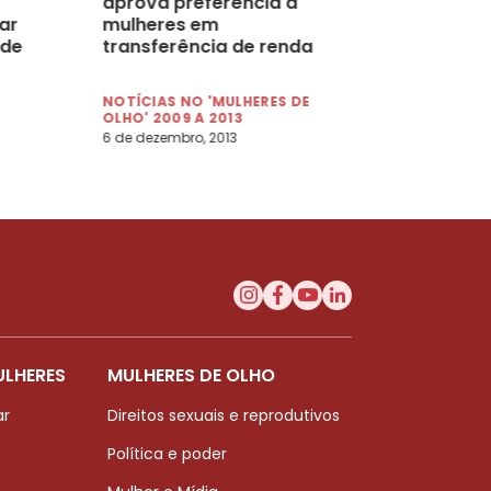
aprova preferência a
ar
mulheres em
ade
transferência de renda
rural
NOTÍCIAS NO 'MULHERES DE
OLHO' 2009 A 2013
6 de dezembro, 2013
ULHERES
MULHERES DE OLHO
ar
Direitos sexuais e reprodutivos
Política e poder