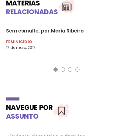
MATÉRIAS
RELACIONADAS
Sem esmalte, por Maria Ribeiro
To
At
FEMINICÍDIO
17 de maio, 2017
MU
18 
NAVEGUE POR
ASSUNTO