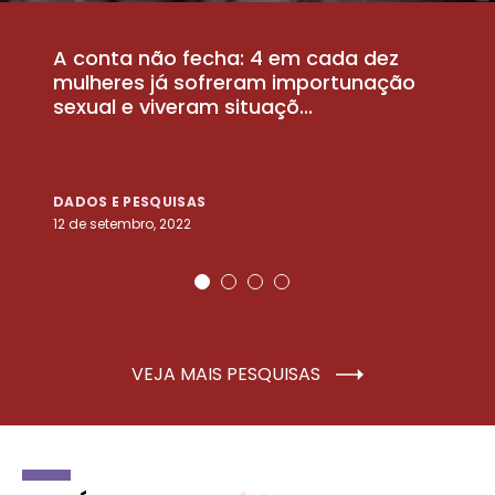
A conta não fecha: 4 em cada dez
P
la
mulheres já sofreram importunação
a
sexual e viveram situaçõ...
m
DADOS E PESQUISAS
D
12 de setembro, 2022
25
VEJA MAIS PESQUISAS