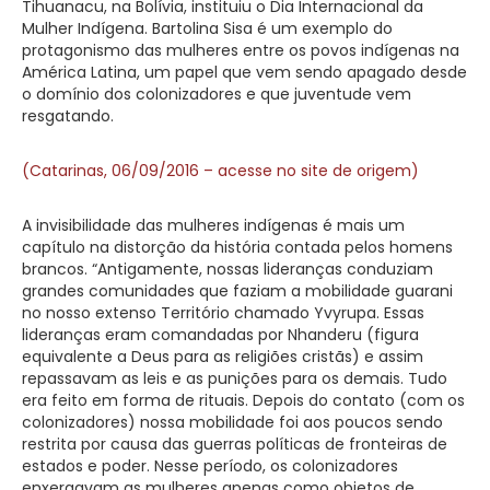
Tihuanacu, na Bolívia, instituiu o Dia Internacional da
Mulher Indígena. Bartolina Sisa é um exemplo do
protagonismo das mulheres entre os povos indígenas na
América Latina, um papel que vem sendo apagado desde
o domínio dos colonizadores e que juventude vem
resgatando.
(Catarinas, 06/09/2016 – acesse no site de origem)
A invisibilidade das mulheres indígenas é mais um
capítulo na distorção da história contada pelos homens
brancos. “Antigamente, nossas lideranças conduziam
grandes comunidades que faziam a mobilidade guarani
no nosso extenso Território chamado Yvyrupa. Essas
lideranças eram comandadas por Nhanderu (figura
equivalente a Deus para as religiões cristãs) e assim
repassavam as leis e as punições para os demais. Tudo
era feito em forma de rituais. Depois do contato (com os
colonizadores) nossa mobilidade foi aos poucos sendo
restrita por causa das guerras políticas de fronteiras de
estados e poder. Nesse período, os colonizadores
enxergavam as mulheres apenas como objetos de