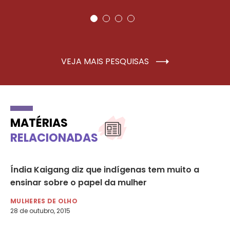
VEJA MAIS PESQUISAS
MATÉRIAS
RELACIONADAS
ão
Índia Kaigang diz que indígenas tem muito a
Re
a
ensinar sobre o papel da mulher
po
MULHERES DE OLHO
RA
28 de outubro, 2015
30 