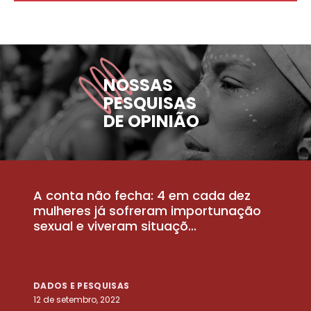
NOSSAS
PESQUISAS
DE OPINIÃO
A conta não fecha: 4 em cada dez
P
la
mulheres já sofreram importunação
a
sexual e viveram situaçõ...
m
DADOS E PESQUISAS
D
12 de setembro, 2022
25