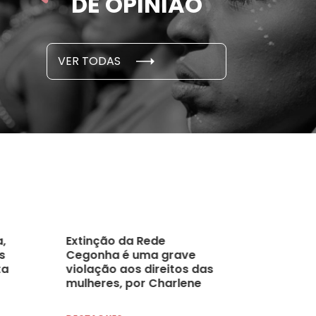
DE OPINIÃO
em cada 6 já sofreu
cidade
...
S E PESQUISAS
DADOS E P
VER TODAS
 novembro, 2021
15 de outubro
,
Extinção da Rede
s
Cegonha é uma grave
ta
violação aos direitos das
mulheres, por Charlene
Borges