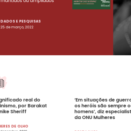
mantidos ou ampliados
uma 
tenta
DADOS E PESQUISAS
DADO
25 de março, 2022
23 de
gnificado real do
‘Em situações de guerra
inismo, por Barakat
os heróis são sempre o
ike Sheriff
homens’, diz especialis
da ONU Mulheres
ERES DE OLHO