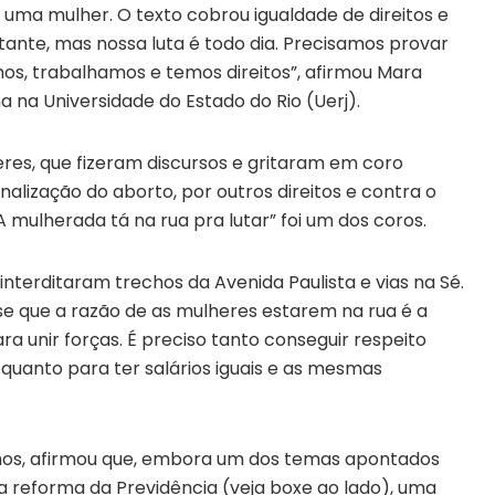
 uma mulher. O texto cobrou igualdade de direitos e
tante, mas nossa luta é todo dia. Precisamos provar
os, trabalhamos e temos direitos”, afirmou Mara
na na Universidade do Estado do Rio (Uerj).
eres, que fizeram discursos e gritaram em coro
alização do aborto, por outros direitos e contra o
mulherada tá na rua pra lutar” foi um dos coros.
 interditaram trechos da Avenida Paulista e vias na Sé.
disse que a razão de as mulheres estarem na rua é a
ra unir forças. É preciso tanto conseguir respeito
quanto para ter salários iguais e as mesmas
 anos, afirmou que, embora um dos temas apontados
a reforma da Previdência (veja boxe ao lado), uma