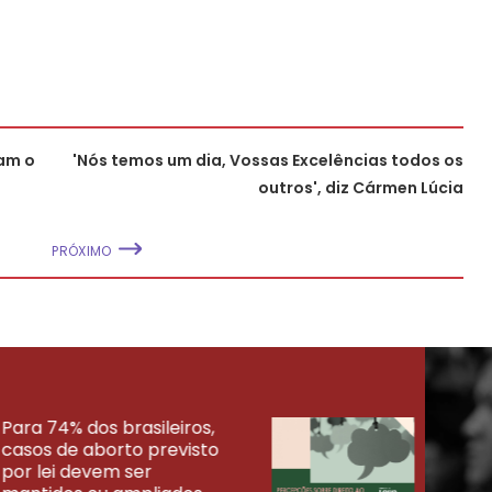
am o
'Nós temos um dia, Vossas Excelências todos os
outros', diz Cármen Lúcia
PRÓXIMO
Para 74% dos brasileiros,
30% 
casos de aborto previsto
fora
UISAS
por lei devem ser
mort