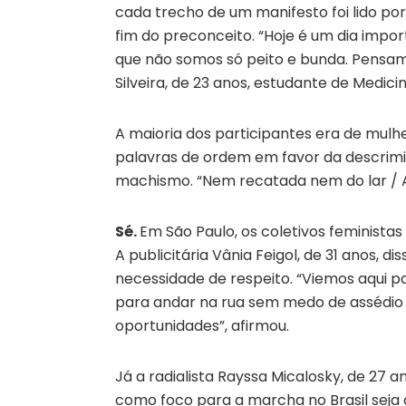
cada trecho de um manifesto foi lido por
fim do preconceito. “Hoje é um dia impor
que não somos só peito e bunda. Pensam
Silveira, de 23 anos, estudante de Medici
A maioria dos participantes era de mulh
palavras de ordem em favor da descrimin
machismo. “Nem recatada nem do lar / A 
Sé.
Em São Paulo, os coletivos feministas
A publicitária Vânia Feigol, de 31 anos, 
necessidade de respeito. “Viemos aqui pa
para andar na rua sem medo de assédio 
oportunidades”, afirmou.
Já a radialista Rayssa Micalosky, de 27
como foco para a marcha no Brasil seja 