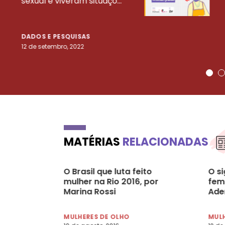
sexual e viveram situaçõ...
DADOS E PESQUISAS
12 de setembro, 2022
MATÉRIAS
RELACIONADAS
O Brasil que luta feito
O si
mulher na Rio 2016, por
fem
Marina Rossi
Aden
MULHERES DE OLHO
MULH