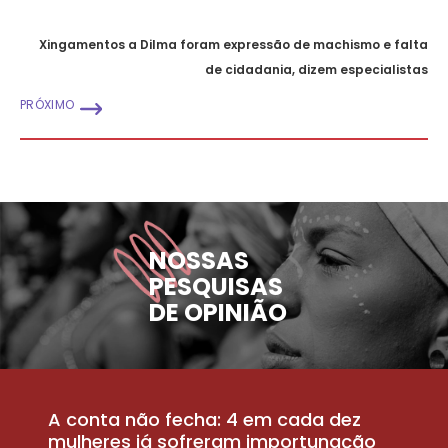
Xingamentos a Dilma foram expressão de machismo e falta
de cidadania, dizem especialistas
PRÓXIMO
NOSSAS
PESQUISAS
DE OPINIÃO
A conta não fecha: 4 em cada dez
P
la
mulheres já sofreram importunação
a