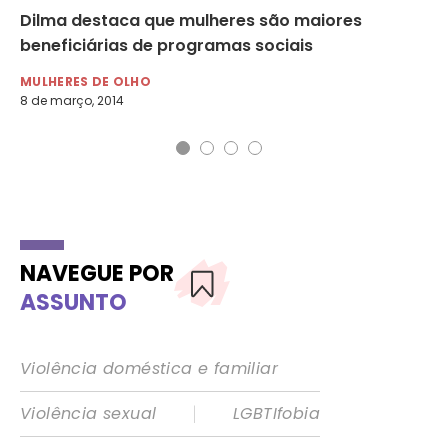
to
Dilma destaca que mulheres são maiores
Bo
ia
beneficiárias de programas sociais
en
MULHERES DE OLHO
DI
8 de março, 2014
15 
NAVEGUE POR
ASSUNTO
Violência doméstica e familiar
|
Violência sexual
LGBTIfobia