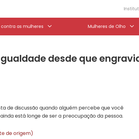
Institu
a contra as mulheres
Mulheres de Olho
igualdade desde que engravid
ista de discussão quando alguém percebe que você
 ainda está longe de ser a preocupação da pessoa.
ite de origem)