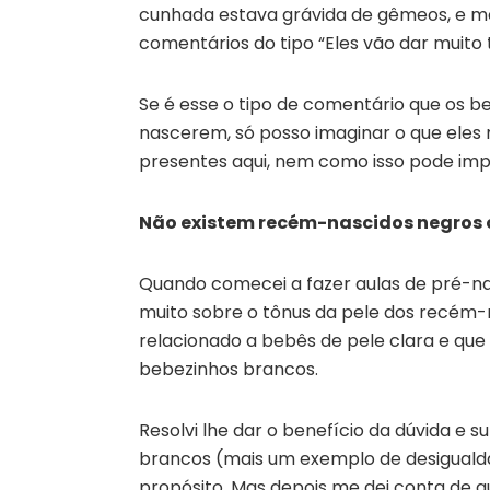
cunhada estava grávida de gêmeos, e me
comentários do tipo “Eles vão dar muito 
Se é esse o tipo de comentário que os 
nascerem, só posso imaginar o que eles 
presentes aqui, nem como isso pode i
Não existem recém-nascidos negros o
Quando comecei a fazer aulas de pré-na
muito sobre o tônus da pele dos recém-na
relacionado a bebês de pele clara e que
bebezinhos brancos.
Resolvi lhe dar o benefício da dúvida e s
brancos (mais um exemplo de desigualdad
propósito. Mas depois me dei conta de 