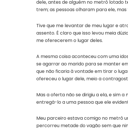
dele, antes de alguém no metrô lotado t
trem; as pessoas olharam para ele, mas 
Tive que me levantar de meu lugar e at
assento. É claro que isso levou meia dú
me oferecerem o lugar deles.
A mesma coisa aconteceu com uma ido
se agarrar ao marido para se manter em 
que não ficaria à vontade em tirar o lug
ofereceu o lugar dele, meio a contragost
Mas a oferta não se dirigiu a ela, e sim a
entregá-lo a uma pessoa que ele evide
Meu parceiro estava comigo no metrô
percorreu metade do vagão sem que nin