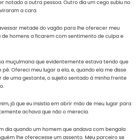
er notado a outra pessoa. Outro dia um cego subiu no
viraram a cara.
ravessar metade do vagão para lhe oferecer meu
zia de homens a ficarem com sentimento de culpa e
sa muçulmana que evidentemente estava tendo que
pé. Ofereci meu lugar a ela, e, quando ela me disse
ar de uma gestante, o sujeito sentado à minha frente
o.
 mim, já que eu insistia em abrir mão de meu lugar para
ntemente achava que não o merecia.
 um dia quando um homem que andava com bengala
guém lhe oferecesse um assento. Meu parceiro se