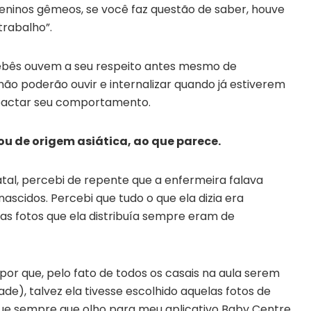
ninos gêmeos, se você faz questão de saber, houve
trabalho”.
bebês ouvem a seu respeito antes mesmo de
não poderão ouvir e internalizar quando já estiverem
mpactar seu comportamento.
u de origem asiática, ao que parece.
tal, percebi de repente que a enfermeira falava
scidos. Percebi que tudo o que ela dizia era
 as fotos que ela distribuía sempre eram de
upor que, pelo fato de todos os casais na aula serem
e), talvez ela tivesse escolhido aquelas fotos de
que sempre que olho para meu aplicativo Baby Centre