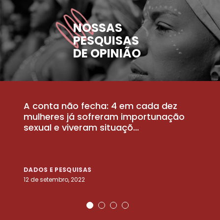
NOSSAS
PESQUISAS
DE OPINIÃO
A conta não fecha: 4 em cada dez
P
la
mulheres já sofreram importunação
a
sexual e viveram situaçõ...
m
DADOS E PESQUISAS
D
12 de setembro, 2022
25