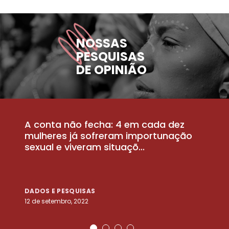
NOSSAS
PESQUISAS
DE OPINIÃO
A conta não fecha: 4 em cada dez
P
la
mulheres já sofreram importunação
a
sexual e viveram situaçõ...
m
DADOS E PESQUISAS
D
12 de setembro, 2022
25