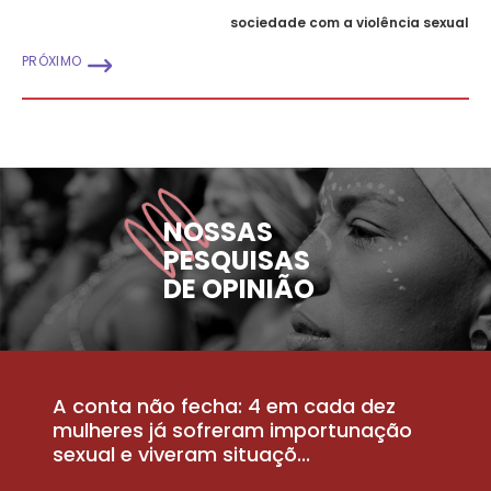
sociedade com a violência sexual
PRÓXIMO
NOSSAS
PESQUISAS
DE OPINIÃO
A conta não fecha: 4 em cada dez
P
la
mulheres já sofreram importunação
a
sexual e viveram situaçõ...
m