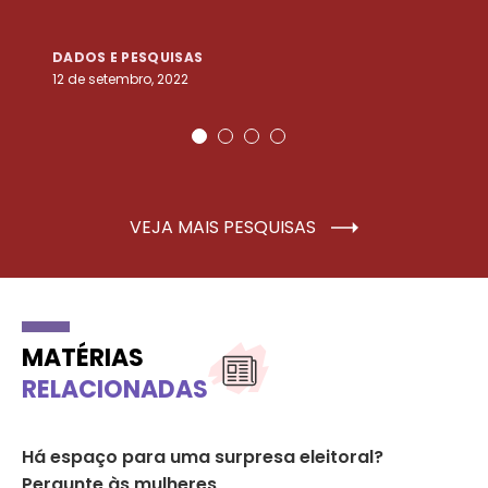
DADOS E PESQUISAS
D
12 de setembro, 2022
25
VEJA MAIS PESQUISAS
MATÉRIAS
RELACIONADAS
Há espaço para uma surpresa eleitoral?
Co
Pergunte às mulheres
pr