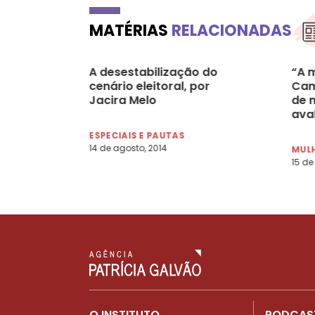
MATÉRIAS
RELACIONADAS
A desestabilização do
“A 
cenário eleitoral, por
Cam
Jacira Melo
de 
ava
Jor
ESPECIAIS E PAUTAS
14 de agosto, 2014
MULH
15 de
O INSTITUTO
PODCAS