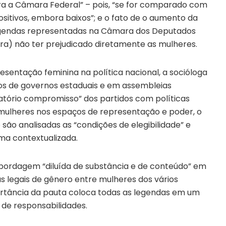
ra a Câmara Federal” – pois, “se for comparado com
ositivos, embora baixos”; e o fato de o aumento da
egendas representadas na Câmara dos Deputados
ura) não ter prejudicado diretamente as mulheres.
esentação feminina na política nacional, a socióloga
rgos de governos estaduais e em assembleias
sfatório compromisso” dos partidos com políticas
 mulheres nos espaços de representação e poder, o
ão analisadas as “condições de elegibilidade” e
ma contextualizada.
bordagem “diluída de substância e de conteúdo” em
s legais de gênero entre mulheres dos vários
ortância da pauta coloca todas as legendas em um
 de responsabilidades.