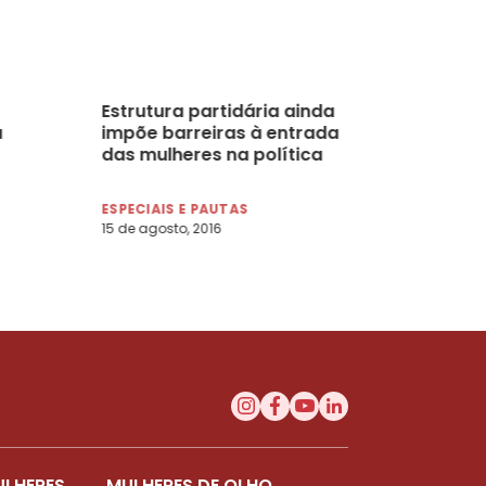
Estrutura partidária ainda
a
impõe barreiras à entrada
das mulheres na política
ESPECIAIS E PAUTAS
15 de agosto, 2016
ULHERES
MULHERES DE OLHO