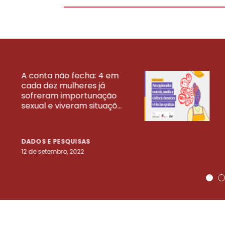
A conta não fecha: 4 em
cada dez mulheres já
VEJA MAIS PESQ
sofreram importunação
sexual e viveram situaçõ...
DADOS E PESQUISAS
12 de setembro, 2022