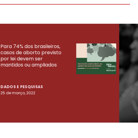
Para 74% dos brasileiros,
30% 
casos de aborto previsto
fora
UISAS
por lei devem ser
mort
mantidos ou ampliados
uma 
tenta
DADOS E PESQUISAS
DADO
25 de março, 2022
23 de