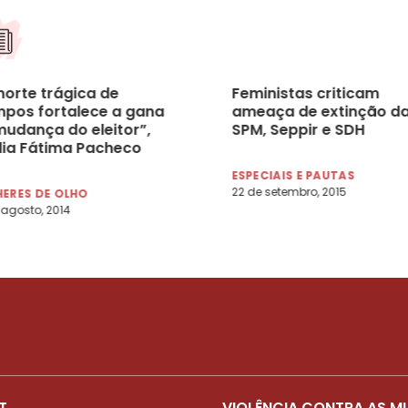
morte trágica de
Feministas criticam
pos fortalece a gana
ameaça de extinção d
mudança do eleitor”,
SPM, Seppir e SDH
lia Fátima Pacheco
dão
ESPECIAIS E PAUTAS
22 de setembro, 2015
ERES DE OLHO
 agosto, 2014
T
VIOLÊNCIA CONTRA AS M