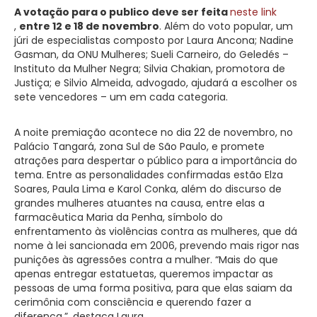
A votação para o publico deve ser feita
neste link
,
entre 12 e 18 de novembro
. Além do voto popular, um
júri de especialistas composto por Laura Ancona; Nadine
Gasman, da ONU Mulheres; Sueli Carneiro, do Geledés –
Instituto da Mulher Negra; Silvia Chakian, promotora de
Justiça; e Silvio Almeida, advogado, ajudará a escolher os
sete vencedores – um em cada categoria.
A noite premiação acontece no dia 22 de novembro, no
Palácio Tangará, zona Sul de São Paulo, e promete
atrações para despertar o público para a importância do
tema. Entre as personalidades confirmadas estão Elza
Soares, Paula Lima e Karol Conka, além do discurso de
grandes mulheres atuantes na causa, entre elas a
farmacêutica Maria da Penha, símbolo do
enfrentamento às violências contra as mulheres, que dá
nome à lei sancionada em 2006, prevendo mais rigor nas
punições às agressões contra a mulher. “Mais do que
apenas entregar estatuetas, queremos impactar as
pessoas de uma forma positiva, para que elas saiam da
cerimônia com consciência e querendo fazer a
diferença.”, destaca Laura.