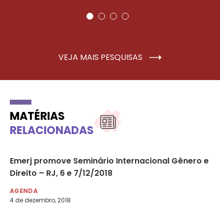
VEJA MAIS PESQUISAS
MATÉRIAS
RELACIONADAS
ão
Emerj promove Seminário Internacional Gênero e
2ª
s
Direito – RJ, 6 e 7/12/2018
Vi
25
AGENDA
4 de dezembro, 2018
AG
23 