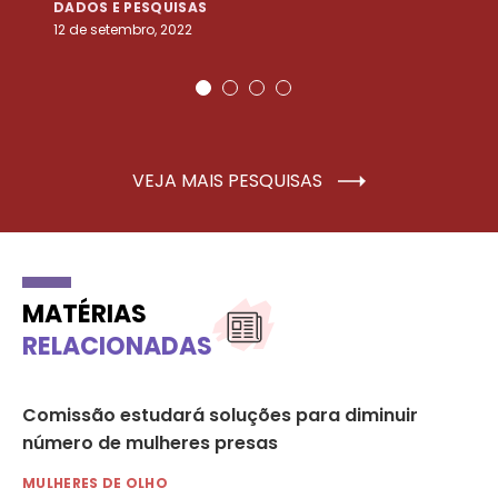
DADOS E PESQUISAS
D
12 de setembro, 2022
25
VEJA MAIS PESQUISAS
MATÉRIAS
RELACIONADAS
Comissão estudará soluções para diminuir
Mu
número de mulheres presas
MU
25 
MULHERES DE OLHO