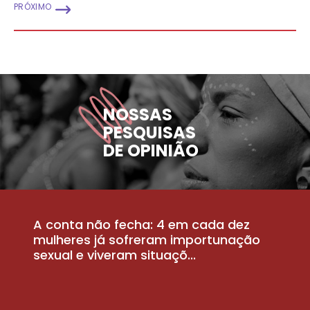
PRÓXIMO
NOSSAS
PESQUISAS
DE OPINIÃO
A conta não fecha: 4 em cada dez
P
la
mulheres já sofreram importunação
a
sexual e viveram situaçõ...
m