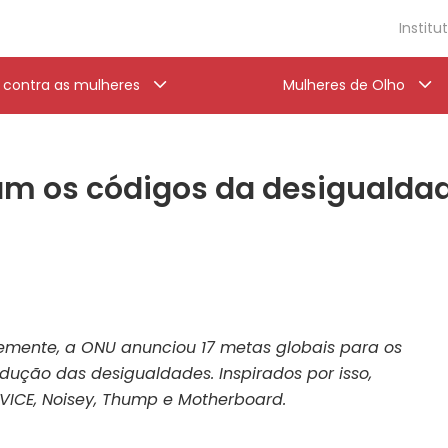
Institu
a contra as mulheres
Mulheres de Olho
m os códigos da desigualda
mente, a ONU anunciou 17 metas globais para os
edução das desigualdades. Inspirados por isso,
ICE, Noisey, Thump e Motherboard.