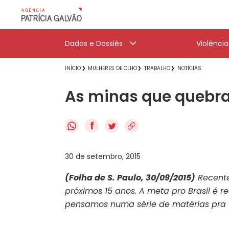
Dados e Dossiês
Violênci
INÍCIO
MULHERES DE OLHO
TRABALHO
NOTÍCIAS
As minas que quebra
f
30 de setembro, 2015
(Folha de S. Paulo, 30/09/2015)
Recente
próximos 15 anos. A meta pro Brasil é r
pensamos numa série de matérias pra V