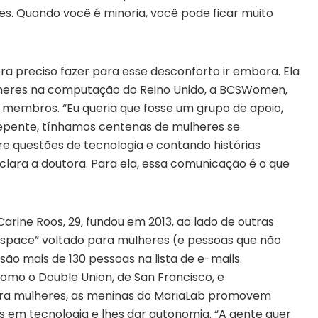
s. Quando você é minoria, você pode ficar muito
era preciso fazer para esse desconforto ir embora. Ela
lheres na computação do Reino Unido, a BCSWomen,
 membros. “Eu queria que fosse um grupo de apoio,
e repente, tínhamos centenas de mulheres se
e questões de tecnologia e contando histórias
eclara a doutora. Para ela, essa comunicação é o que
a Carine Roos, 29, fundou em 2013, ao lado de outras
erspace” voltado para mulheres (e pessoas que não
ão mais de 130 pessoas na lista de e-mails.
omo o Double Union, de San Francisco, e
ara mulheres, as meninas do MariaLab promovem
as em tecnologia e lhes dar autonomia. “A gente quer