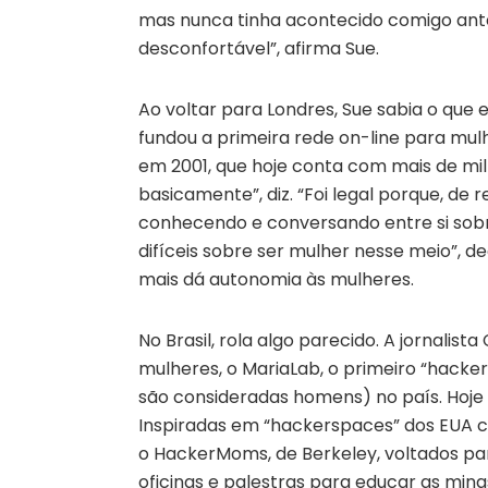
mas nunca tinha acontecido comigo ante
desconfortável”, afirma Sue.
Ao voltar para Londres, Sue sabia o que 
fundou a primeira rede on-line para mu
em 2001, que hoje conta com mais de mil
basicamente”, diz. “Foi legal porque, d
conhecendo e conversando entre si sobr
difíceis sobre ser mulher nesse meio”, d
mais dá autonomia às mulheres.
No Brasil, rola algo parecido. A jornalist
mulheres, o MariaLab, o primeiro “hack
são consideradas homens) no país. Hoje s
Inspiradas em “hackerspaces” dos EUA c
o HackerMoms, de Berkeley, voltados p
oficinas e palestras para educar as min