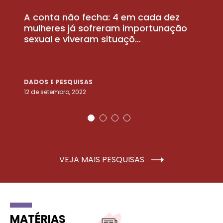
A conta não fecha: 4 em cada dez
P
la
mulheres já sofreram importunação
a
sexual e viveram situaçõ...
m
DADOS E PESQUISAS
D
12 de setembro, 2022
25
VEJA MAIS PESQUISAS
MATÉRIAS