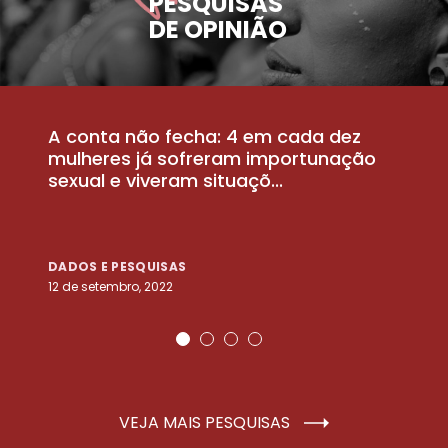
PESQUISAS
DE OPINIÃO
A conta não fecha: 4 em cada dez
P
la
mulheres já sofreram importunação
a
sexual e viveram situaçõ...
m
DADOS E PESQUISAS
D
12 de setembro, 2022
25
VEJA MAIS PESQUISAS