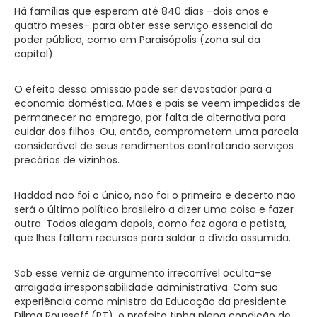
Há famílias que esperam até 840 dias –dois anos e
quatro meses– para obter esse serviço essencial do
poder público, como em Paraisópolis (zona sul da
capital).
O efeito dessa omissão pode ser devastador para a
economia doméstica. Mães e pais se veem impedidos de
permanecer no emprego, por falta de alternativa para
cuidar dos filhos. Ou, então, comprometem uma parcela
considerável de seus rendimentos contratando serviços
precários de vizinhos.
Haddad não foi o único, não foi o primeiro e decerto não
será o último político brasileiro a dizer uma coisa e fazer
outra. Todos alegam depois, como faz agora o petista,
que lhes faltam recursos para saldar a dívida assumida.
Sob esse verniz de argumento irrecorrível oculta-se
arraigada irresponsabilidade administrativa. Com sua
experiência como ministro da Educação da presidente
Dilma Rousseff (PT), o prefeito tinha plena condição de