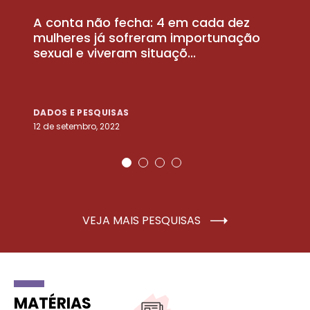
A conta não fecha: 4 em cada dez
P
la
mulheres já sofreram importunação
a
sexual e viveram situaçõ...
m
DADOS E PESQUISAS
D
12 de setembro, 2022
25
VEJA MAIS PESQUISAS
MATÉRIAS