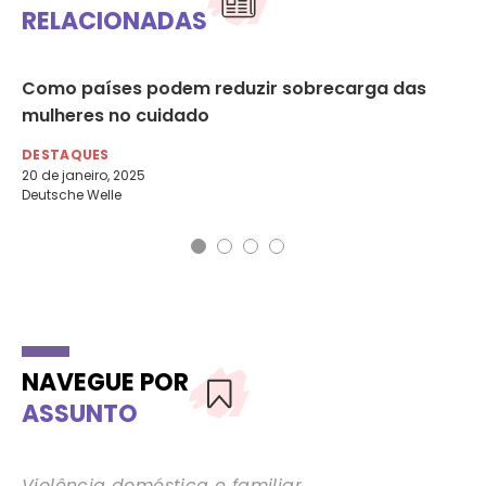
RELACIONADAS
as
Como países podem reduzir sobrecarga das
So
mulheres no cuidado
de
DESTAQUES
DE
20 de janeiro, 2025
4 
Deutsche Welle
Agê
NAVEGUE POR
ASSUNTO
Violência doméstica e familiar