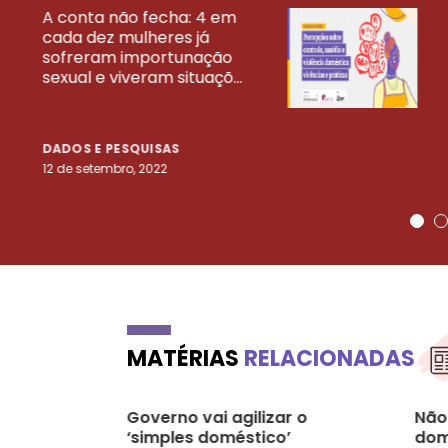
A conta não fecha: 4 em
cada dez mulheres já
VEJA MAIS PESQ
sofreram importunação
sexual e viveram situaçõ...
DADOS E PESQUISAS
12 de setembro, 2022
MATÉRIAS
RELACIONADAS
Governo vai agilizar o
Não
‘simples doméstico’
dom