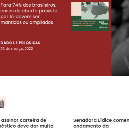
Para 74% dos brasileiros,
30% 
casos de aborto previsto
fora
UISAS
por lei devem ser
mort
mantidos ou ampliados
uma 
tenta
DADOS E PESQUISAS
DADO
25 de março, 2022
23 de
 assinar carteira de
Senadora Lídice come
éstico deve dar multa
andamento da