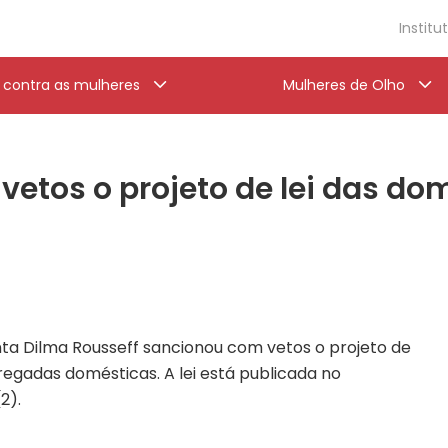
Institu
a contra as mulheres
Mulheres de Olho
etos o projeto de lei das do
ta Dilma Rousseff sancionou com vetos o projeto de
egadas domésticas. A lei está publicada no
2).