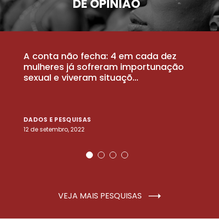
DE OPINIÃO
A conta não fecha: 4 em cada dez
P
la
mulheres já sofreram importunação
a
sexual e viveram situaçõ...
m
DADOS E PESQUISAS
D
12 de setembro, 2022
25
VEJA MAIS PESQUISAS