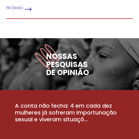
PRÓXIMO
NOSSAS
PESQUISAS
DE OPINIÃO
A conta não fecha: 4 em cada dez
P
la
mulheres já sofreram importunação
a
sexual e viveram situaçõ...
m