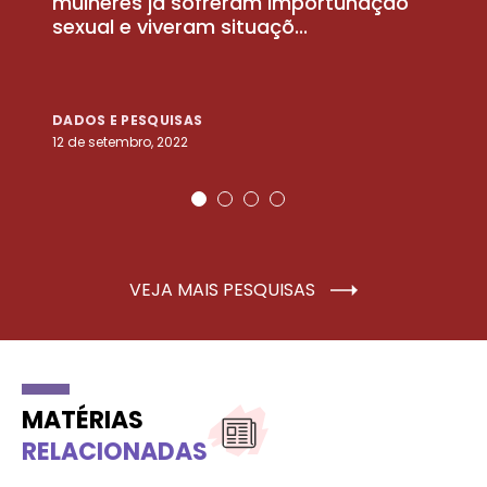
la
mulheres já sofreram importunação
a
sexual e viveram situaçõ...
m
DADOS E PESQUISAS
D
12 de setembro, 2022
25
VEJA MAIS PESQUISAS
MATÉRIAS
RELACIONADAS