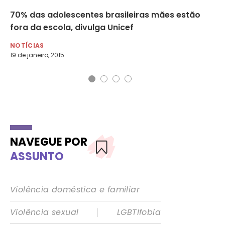
à
70% das adolescentes brasileiras mães estão
Cr
fora da escola, divulga Unicef
tr
NOTÍCIAS
NO
19 de janeiro, 2015
8 d
NAVEGUE POR
ASSUNTO
Violência doméstica e familiar
|
Violência sexual
LGBTIfobia