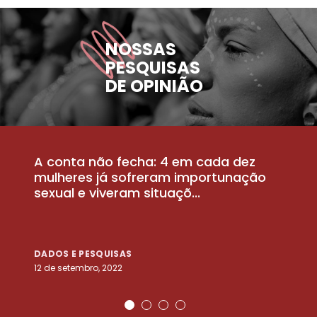
NOSSAS
PESQUISAS
DE OPINIÃO
A conta não fecha: 4 em cada dez
P
la
mulheres já sofreram importunação
a
sexual e viveram situaçõ...
m
DADOS E PESQUISAS
D
12 de setembro, 2022
25