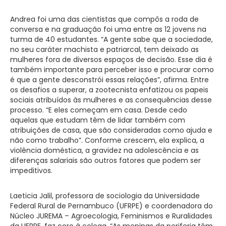
Andrea foi uma das cientistas que compôs a roda de
conversa e na graduação foi uma entre as 12 jovens na
turma de 40 estudantes. “A gente sabe que a sociedade,
no seu caráter machista e patriarcal, tem deixado as
mulheres fora de diversos espaços de decisão. Esse dia é
também importante para perceber isso e procurar como
é que a gente desconstrói essas relações”, afirma. Entre
os desafios a superar, a zootecnista enfatizou os papeis
sociais atribuídos às mulheres e as consequências desse
processo. “E eles começam em casa. Desde cedo
aquelas que estudam têm de lidar também com
atribuições de casa, que são consideradas como ajuda e
não como trabalho”. Conforme crescem, ela explica, a
violência doméstica, a gravidez na adolescência e as
diferenças salariais são outros fatores que podem ser
impeditivos.
Laeticia Jalil, professora de sociologia da Universidade
Federal Rural de Pernambuco (UFRPE) e coordenadora do
Núcleo JUREMA – Agroecologia, Feminismos e Ruralidades
da UFRPE, faz coro à colega. “As meninas da periferia têm