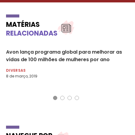
MATÉRIAS
RELACIONADAS
Avon lança programa global para melhorar as
ON
vidas de 100 milhões de mulheres por ano
ge
ig
DIVERSAS
8 de março, 2019
DI
9 d