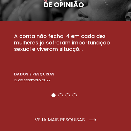
DE OPINIÃO
A conta não fecha: 4 em cada dez
P
la
mulheres já sofreram importunação
a
sexual e viveram situaçõ...
m
DADOS E PESQUISAS
D
12 de setembro, 2022
25
VEJA MAIS PESQUISAS