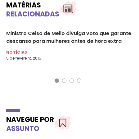
MATÉRIAS
RELACIONADAS
Ministro Celso de Mello divulga voto que garante
Se
descanso para mulheres antes de hora extra
re
do
NOTÍCIAS
5 de fevereiro, 2015
NO
5 d
NAVEGUE POR
ASSUNTO