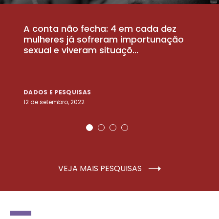
A conta não fecha: 4 em cada dez
P
la
mulheres já sofreram importunação
a
sexual e viveram situaçõ...
m
DADOS E PESQUISAS
D
12 de setembro, 2022
25
VEJA MAIS PESQUISAS