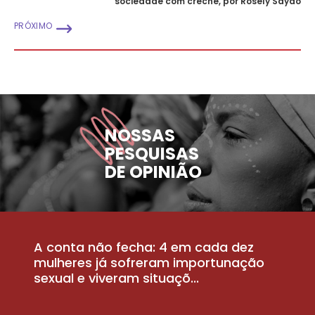
sociedade com creche, por Rosely Sayão
PRÓXIMO
NOSSAS
PESQUISAS
DE OPINIÃO
A conta não fecha: 4 em cada dez
P
la
mulheres já sofreram importunação
a
sexual e viveram situaçõ...
m