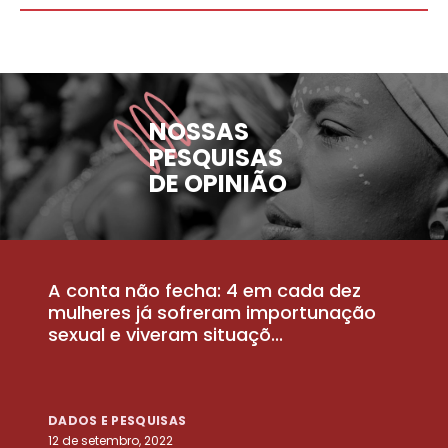
NOSSAS
PESQUISAS
DE OPINIÃO
A conta não fecha: 4 em cada dez
P
la
mulheres já sofreram importunação
a
sexual e viveram situaçõ...
m
DADOS E PESQUISAS
D
12 de setembro, 2022
25