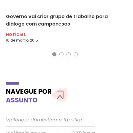
Governo vai criar grupo de trabalho para
Mu
diálogo com camponesas
co
NOTÍCIAS
NO
10 de março, 2015
2 d
NAVEGUE POR
ASSUNTO
Violência doméstica e familiar