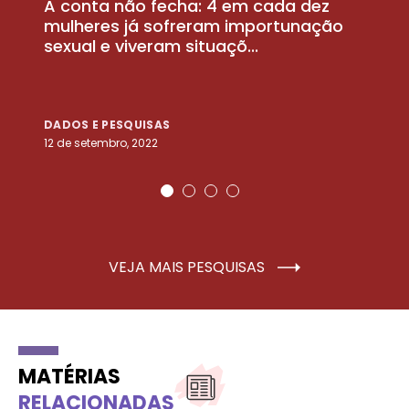
A conta não fecha: 4 em cada dez
P
la
mulheres já sofreram importunação
a
sexual e viveram situaçõ...
m
DADOS E PESQUISAS
D
12 de setembro, 2022
25
VEJA MAIS PESQUISAS
MATÉRIAS
RELACIONADAS