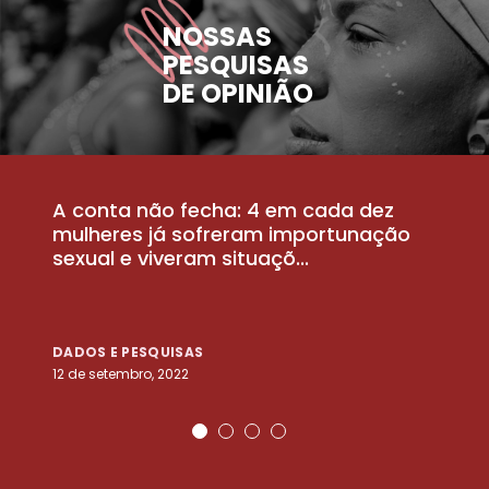
NOSSAS
PESQUISAS
DE OPINIÃO
A conta não fecha: 4 em cada dez
P
la
mulheres já sofreram importunação
a
sexual e viveram situaçõ...
m
DADOS E PESQUISAS
D
12 de setembro, 2022
25