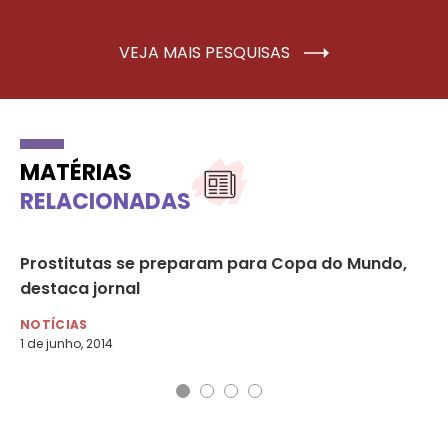
VEJA MAIS PESQUISAS
MATÉRIAS
RELACIONADAS
Prostitutas se preparam para Copa do Mundo,
Sã
destaca jornal
NO
4 d
NOTÍCIAS
1 de junho, 2014