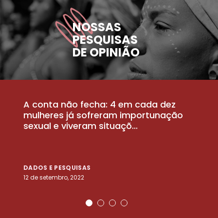
NOSSAS
PESQUISAS
DE OPINIÃO
A conta não fecha: 4 em cada dez
P
la
mulheres já sofreram importunação
a
sexual e viveram situaçõ...
m
DADOS E PESQUISAS
D
12 de setembro, 2022
25