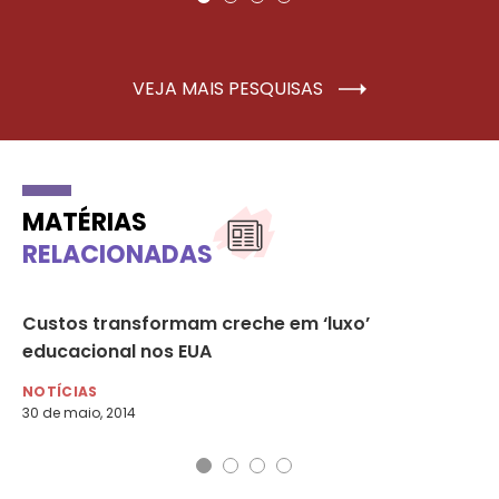
VEJA MAIS PESQUISAS
MATÉRIAS
RELACIONADAS
Custos transformam creche em ‘luxo’
Es
educacional nos EUA
ap
NOTÍCIAS
NO
30 de maio, 2014
1 d