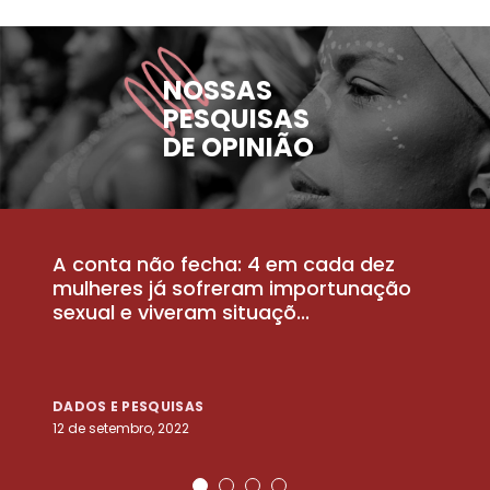
NOSSAS
PESQUISAS
DE OPINIÃO
A conta não fecha: 4 em cada dez
P
la
mulheres já sofreram importunação
a
sexual e viveram situaçõ...
m
DADOS E PESQUISAS
D
12 de setembro, 2022
25