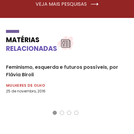
VEJA MAIS PESQUISAS
MATÉRIAS
RELACIONADAS
Feminismo, esquerda e futuros possíveis, por
Es
Flávia Biroli
fu
co
MULHERES DE OLHO
25 de novembro, 2016
MU
20 