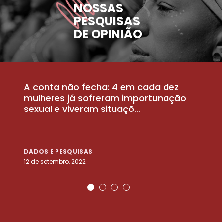
NOSSAS
PESQUISAS
DE OPINIÃO
A conta não fecha: 4 em cada dez
P
la
mulheres já sofreram importunação
a
sexual e viveram situaçõ...
m
DADOS E PESQUISAS
D
12 de setembro, 2022
25