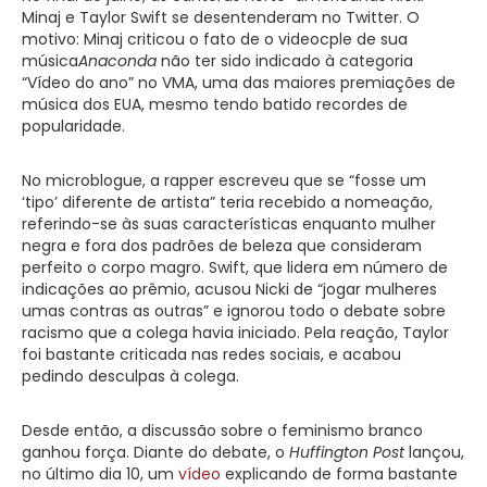
Minaj e Taylor Swift se desentenderam no Twitter. O
motivo: Minaj criticou o fato de o videocple de sua
música
Anaconda
não ter sido indicado à categoria
“Vídeo do ano” no VMA, uma das maiores premiações de
música dos EUA, mesmo tendo batido recordes de
popularidade.
No microblogue, a rapper escreveu que se “fosse um
‘tipo’ diferente de artista” teria recebido a nomeação,
referindo-se às suas características enquanto mulher
negra e fora dos padrões de beleza que consideram
perfeito o corpo magro. Swift, que lidera em número de
indicações ao prêmio, acusou Nicki de “jogar mulheres
umas contras as outras” e ignorou todo o debate sobre
racismo que a colega havia iniciado. Pela reação, Taylor
foi bastante criticada nas redes sociais, e acabou
pedindo desculpas à colega.
Desde então, a discussão sobre o feminismo branco
ganhou força. Diante do debate, o
Huffington Post
lançou,
no último dia 10, um
vídeo
explicando de forma bastante