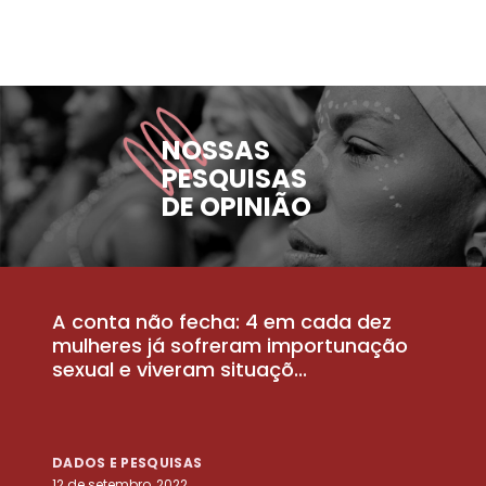
NOSSAS
PESQUISAS
DE OPINIÃO
A conta não fecha: 4 em cada dez
P
la
mulheres já sofreram importunação
a
sexual e viveram situaçõ...
m
DADOS E PESQUISAS
D
12 de setembro, 2022
25