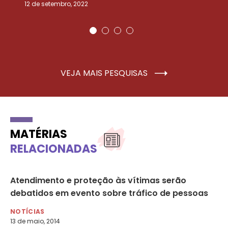
12 de setembro, 2022
25
VEJA MAIS PESQUISAS
MATÉRIAS
RELACIONADAS
r
Atendimento e proteção às vítimas serão
Mu
debatidos em evento sobre tráfico de pessoas
NO
21 
NOTÍCIAS
13 de maio, 2014