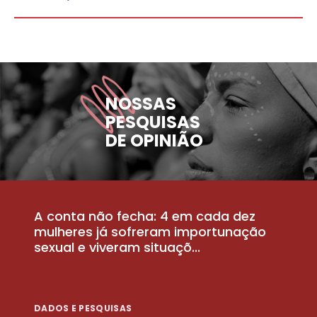
NOSSAS
PESQUISAS
DE OPINIÃO
A conta não fecha: 4 em cada dez
P
la
mulheres já sofreram importunação
a
sexual e viveram situaçõ...
m
DADOS E PESQUISAS
D