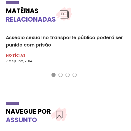
MATÉRIAS
RELACIONADAS
s
Assédio sexual no transporte público poderá ser
3 
punido com prisão
ag
NOTÍCIAS
NO
7 de julho, 2014
3 d
NAVEGUE POR
ASSUNTO