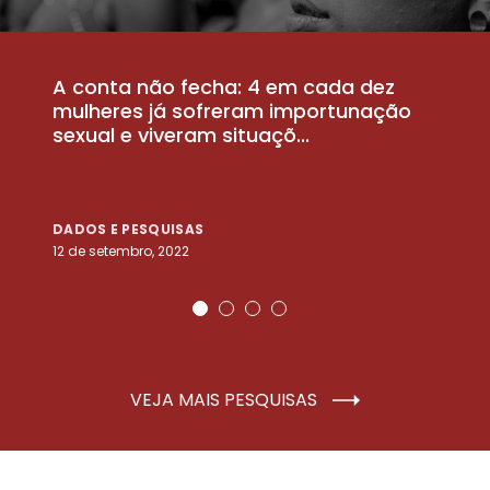
A conta não fecha: 4 em cada dez
P
la
mulheres já sofreram importunação
a
sexual e viveram situaçõ...
m
DADOS E PESQUISAS
D
12 de setembro, 2022
25
VEJA MAIS PESQUISAS