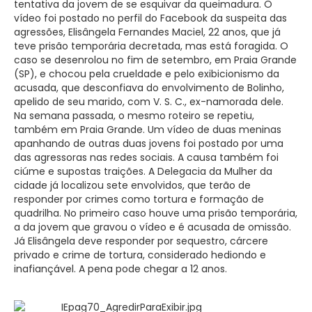
tentativa da jovem de se esquivar da queimadura. O
vídeo foi postado no perfil do Facebook da suspeita das
agressões, Elisângela Fernandes Maciel, 22 anos, que já
teve prisão temporária decretada, mas está foragida. O
caso se desenrolou no fim de setembro, em Praia Grande
(SP), e chocou pela crueldade e pelo exibicionismo da
acusada, que desconfiava do envolvimento de Bolinho,
apelido de seu marido, com V. S. C., ex-namorada dele.
Na semana passada, o mesmo roteiro se repetiu,
também em Praia Grande. Um vídeo de duas meninas
apanhando de outras duas jovens foi postado por uma
das agressoras nas redes sociais. A causa também foi
ciúme e supostas traições. A Delegacia da Mulher da
cidade já localizou sete envolvidos, que terão de
responder por crimes como tortura e formação de
quadrilha. No primeiro caso houve uma prisão temporária,
a da jovem que gravou o vídeo e é acusada de omissão.
Já Elisângela deve responder por sequestro, cárcere
privado e crime de tortura, considerado hediondo e
inafiançável. A pena pode chegar a 12 anos.